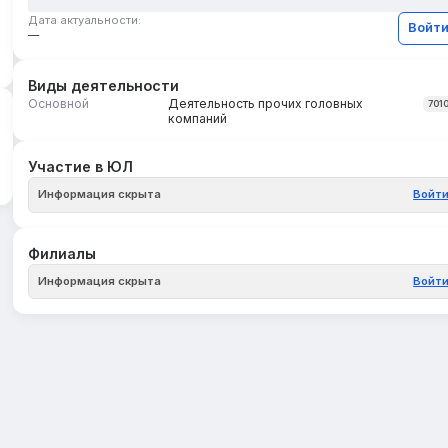
Дата актуальности:
Войт
—
Виды деятельности
Основной
Деятельность прочих головных
701
компаний
Участие в ЮЛ
Информация скрыта
Войт
Филиалы
Информация скрыта
Войт