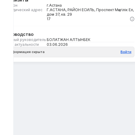
Регион
г.Астана
Юридический адрес
Г.АСТАНА, РАЙОН ЕСИЛЬ, Проспект Мәңгілік Ел,
дом 37, кв. 29
Кбе
17
Руководство
Первый руководитель
БОЛАТЖАН АЛТЫНБЕК
Дата актуальности
03.06.2026
Информация скрыта
Войти