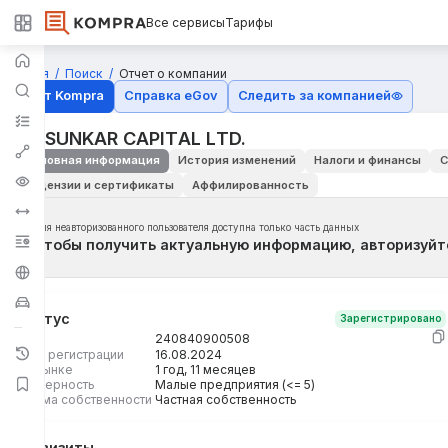
Все сервисы
Тарифы
Главная
Поиск
Отчет о компании
Отчёт Kompra
Справка eGov
Следить за компанией
ЧК SUNKAR CAPIТAL LТD.
Основная информация
История изменений
Налоги и финансы
С
Лицензии и сертификаты
Аффилированность
Для неавторизованного пользователя доступна только часть данных
Чтобы получить актуальную информацию, авторизуйт
Статус
Зарегистрировано
БИН
240840900508
Дата регистрации
16.08.2024
На рынке
1 год, 11 месяцев
Размерность
Малые предприятия (<= 5)
Форма собственности
Частная собственность
Реквизиты