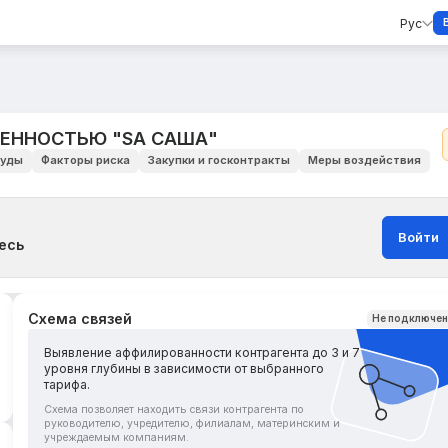
Рус
ВЕННОСТЬЮ "SA САША"
уды
Факторы риска
Закупки и госконтракты
Меры воздействия
Войти
есь
Схема связей
Не подключе
Выявление аффилированности контрагента до 3 и 7
уровня глубины в зависимости от выбранного
тарифа.
Схема позволяет находить связи контрагента по
руководителю, учредителю, филиалам, материнским и
учреждаемым компаниям.