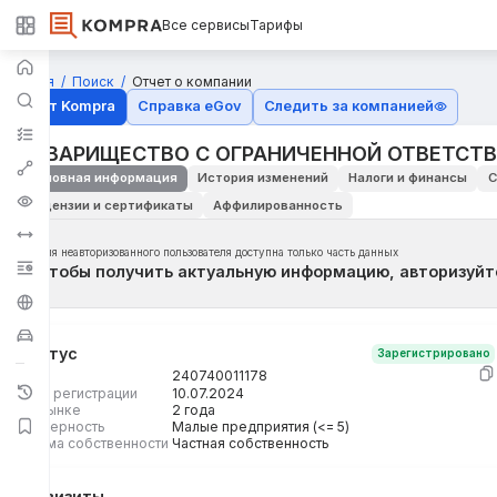
Все сервисы
Тарифы
Главная
Поиск
Отчет о компании
Отчёт Kompra
Справка eGov
Следить за компанией
ТОВАРИЩЕСТВО С ОГРАНИЧЕННОЙ ОТВЕТСТ
Основная информация
История изменений
Налоги и финансы
С
Лицензии и сертификаты
Аффилированность
Для неавторизованного пользователя доступна только часть данных
Чтобы получить актуальную информацию, авторизуйт
Статус
Зарегистрировано
БИН
240740011178
Дата регистрации
10.07.2024
На рынке
2 года
Размерность
Малые предприятия (<= 5)
Форма собственности
Частная собственность
Реквизиты