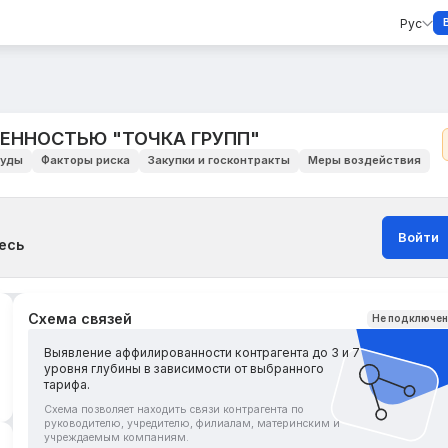
Рус
ЕННОСТЬЮ "ТОЧКА ГРУПП"
уды
Факторы риска
Закупки и госконтракты
Меры воздействия
Войти
есь
Схема связей
Не подключе
Выявление аффилированности контрагента до 3 и 7
уровня глубины в зависимости от выбранного
тарифа.
Схема позволяет находить связи контрагента по
руководителю, учредителю, филиалам, материнским и
учреждаемым компаниям.