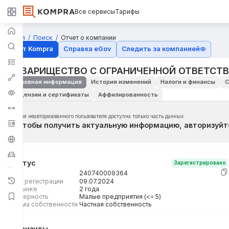
Все сервисы
Тарифы
Главная
Поиск
Отчет о компании
Отчёт Kompra
Справка eGov
Следить за компанией
ТОВАРИЩЕСТВО С ОГРАНИЧЕННОЙ ОТВЕТСТВ
Основная информация
История изменений
Налоги и финансы
С
Лицензии и сертификаты
Аффилированность
Для неавторизованного пользователя доступна только часть данных
Чтобы получить актуальную информацию, авторизуйт
Статус
Зарегистрировано
БИН
240740009364
Дата регистрации
09.07.2024
На рынке
2 года
Размерность
Малые предприятия (<= 5)
Форма собственности
Частная собственность
Реквизиты