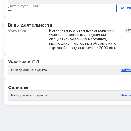
Дата актуальности:
Войт
—
Виды деятельности
Основной
Розничная торговля трикотажными и
477
чулочно-носочными изделиями в
специализированных магазинах,
являющихся торговыми объектами, с
торговой площадью менее 2000 кв.м
Участие в ЮЛ
Информация скрыта
Войт
Филиалы
Информация скрыта
Войт