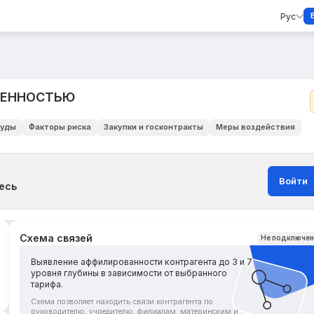
Рус
ВЕННОСТЬЮ
уды
Факторы риска
Закупки и госконтракты
Меры воздействия
Войти
есь
Схема связей
Не подключе
Выявление аффилированности контрагента до 3 и 7
уровня глубины в зависимости от выбранного
тарифа.
Схема позволяет находить связи контрагента по
руководителю, учредителю, филиалам, материнским и