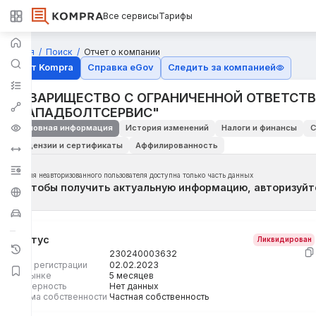
Все сервисы
Тарифы
Главная
Поиск
Отчет о компании
Отчёт Kompra
Справка eGov
Следить за компанией
ТОВАРИЩЕСТВО С ОГРАНИЧЕННОЙ ОТВЕТСТ
"ЗАПАДБОЛТСЕРВИС"
Основная информация
История изменений
Налоги и финансы
С
Лицензии и сертификаты
Аффилированность
Для неавторизованного пользователя доступна только часть данных
Чтобы получить актуальную информацию, авторизуйт
Статус
Ликвидирован
БИН
230240003632
Дата регистрации
02.02.2023
На рынке
5 месяцев
Размерность
Нет данных
Форма собственности
Частная собственность