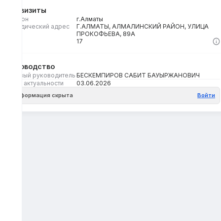
Реквизиты
Регион
г.Алматы
Юридический адрес
Г.АЛМАТЫ, АЛМАЛИНСКИЙ РАЙОН, УЛИЦА
ПРОКОФЬЕВА, 89А
Кбе
17
Руководство
Первый руководитель
БЕСКЕМПИРОВ САБИТ БАУЫРЖАНОВИЧ
Дата актуальности
03.06.2026
Информация скрыта
Войти