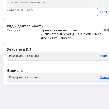
учреждаемым компаниям.
Дата актуальности:
Войт
—
Виды деятельности
Основной
Предоставление прочих
960
индивидуальных услуг, не включенных в
другие группировки
Участие в ЮЛ
Информация скрыта
Войт
Филиалы
Информация скрыта
Войт