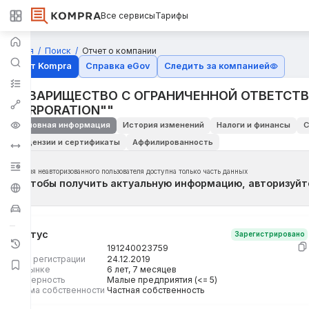
Все сервисы
Тарифы
Главная
Поиск
Отчет о компании
Отчёт Kompra
Справка eGov
Следить за компанией
ТОВАРИЩЕСТВО С ОГРАНИЧЕННОЙ ОТВЕТСТВ
CORPORATION""
Основная информация
История изменений
Налоги и финансы
С
Лицензии и сертификаты
Аффилированность
Для неавторизованного пользователя доступна только часть данных
Чтобы получить актуальную информацию, авторизуйт
Статус
Зарегистрировано
БИН
191240023759
Дата регистрации
24.12.2019
На рынке
6 лет, 7 месяцев
Размерность
Малые предприятия (<= 5)
Форма собственности
Частная собственность