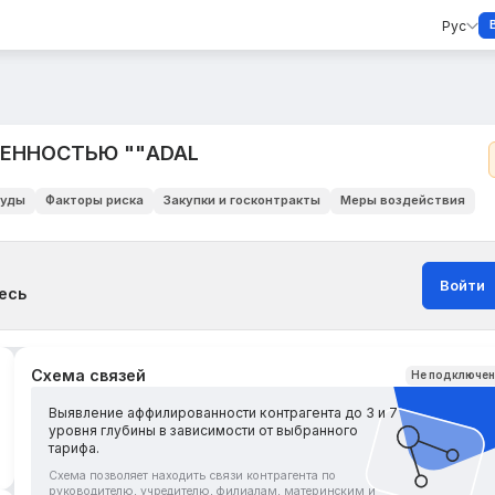
Рус
ЕННОСТЬЮ ""ADAL
уды
Факторы риска
Закупки и госконтракты
Меры воздействия
Войти
есь
Схема связей
Не подключе
Выявление аффилированности контрагента до 3 и 7
уровня глубины в зависимости от выбранного
тарифа.
Схема позволяет находить связи контрагента по
руководителю, учредителю, филиалам, материнским и