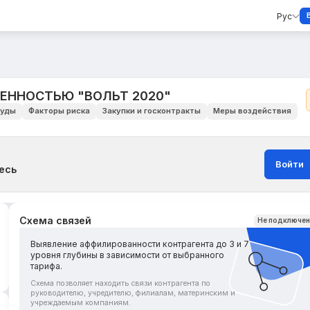
Рус
ЕННОСТЬЮ "ВОЛЬТ 2020"
уды
Факторы риска
Закупки и госконтракты
Меры воздействия
Войти
есь
Схема связей
Не подключе
Выявление аффилированности контрагента до 3 и 7
уровня глубины в зависимости от выбранного
тарифа.
Схема позволяет находить связи контрагента по
руководителю, учредителю, филиалам, материнским и
учреждаемым компаниям.