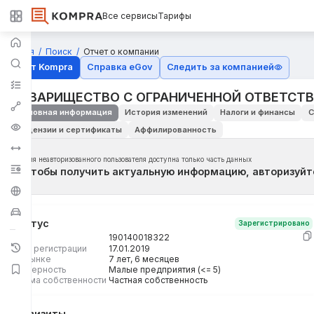
Все сервисы
Тарифы
Главная
Поиск
Отчет о компании
Отчёт Kompra
Справка eGov
Следить за компанией
ТОВАРИЩЕСТВО С ОГРАНИЧЕННОЙ ОТВЕТСТВ
Основная информация
История изменений
Налоги и финансы
С
Лицензии и сертификаты
Аффилированность
Для неавторизованного пользователя доступна только часть данных
Чтобы получить актуальную информацию, авторизуйт
Статус
Зарегистрировано
БИН
190140018322
Дата регистрации
17.01.2019
На рынке
7 лет, 6 месяцев
Размерность
Малые предприятия (<= 5)
Форма собственности
Частная собственность
Реквизиты