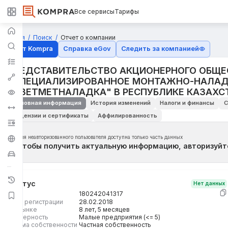
Все сервисы
Тарифы
Главная
Поиск
Отчет о компании
Отчёт Kompra
Справка eGov
Следить за компанией
ПРЕДСТАВИТЕЛЬСТВО АКЦИОНЕРНОГО ОБЩЕ
"СПЕЦИАЛИЗИРОВАННОЕ МОНТАЖНО-НАЛАД
"ЦВЕТМЕТНАЛАДКА" В РЕСПУБЛИКЕ КАЗАХС
Основная информация
История изменений
Налоги и финансы
С
Лицензии и сертификаты
Аффилированность
Для неавторизованного пользователя доступна только часть данных
Чтобы получить актуальную информацию, авторизуйт
Статус
Нет данных
БИН
180242041317
Дата регистрации
28.02.2018
На рынке
8 лет, 5 месяцев
Размерность
Малые предприятия (<= 5)
Форма собственности
Частная собственность