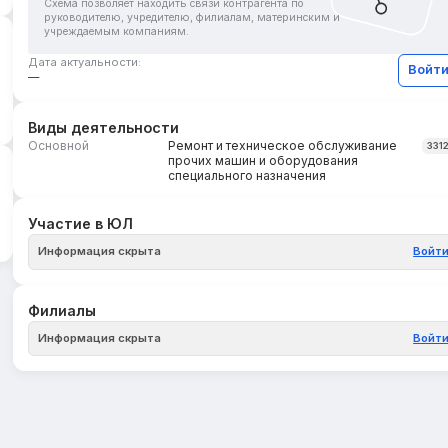
Схема позволяет находить связи контрагента по
руководителю, учредителю, филиалам, материнским и
учреждаемым компаниям.
Дата актуальности:
Войт
—
Виды деятельности
Основной
Ремонт и техническое обслуживание
331
прочих машин и оборудования
специального назначения
Участие в ЮЛ
Информация скрыта
Войт
Филиалы
Информация скрыта
Войт