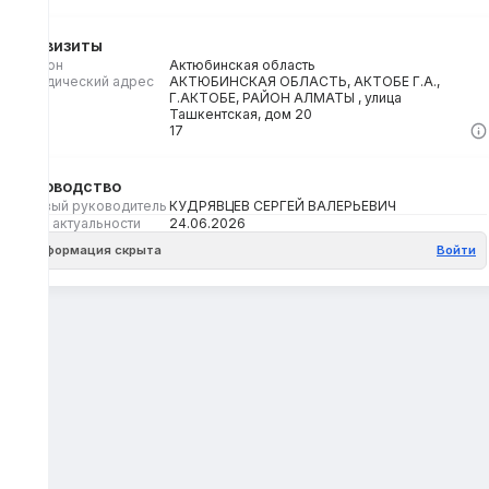
Реквизиты
Регион
Актюбинская область
Юридический адрес
АКТЮБИНСКАЯ ОБЛАСТЬ, АКТОБЕ Г.А.,
Г.АКТОБЕ, РАЙОН АЛМАТЫ , улица
Ташкентская, дом 20
Кбе
17
Руководство
Первый руководитель
КУДРЯВЦЕВ СЕРГЕЙ ВАЛЕРЬЕВИЧ
Дата актуальности
24.06.2026
Информация скрыта
Войти