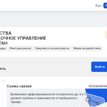
Рус
СТВА
ОЧНОЕ УПРАВЛЕНИЕ
ТАН
уды
Факторы риска
Закупки и госконтракты
Меры воздействия
Войти
есь
Схема связей
Не подключе
Выявление аффилированности контрагента до 3 и 7
уровня глубины в зависимости от выбранного
тарифа.