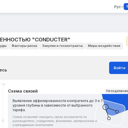
Рус
ВЕННОСТЬЮ "CONDUCTER"
уды
Факторы риска
Закупки и госконтракты
Меры воздействия
Войти
есь
Схема связей
Не подключе
Выявление аффилированности контрагента до 3 и 7
уровня глубины в зависимости от выбранного
тарифа.
Схема позволяет находить связи контрагента по
руководителю, учредителю, филиалам, материнским и
учреждаемым компаниям.