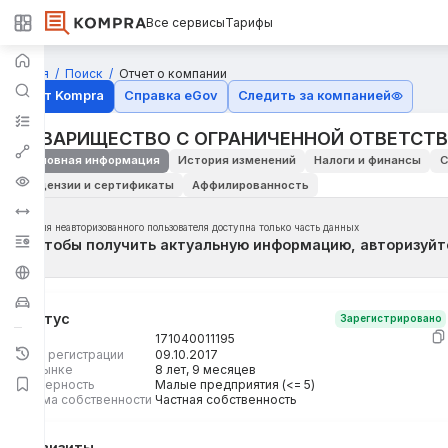
Все сервисы
Тарифы
Главная
Поиск
Отчет о компании
Отчёт Kompra
Справка eGov
Следить за компанией
ТОВАРИЩЕСТВО С ОГРАНИЧЕННОЙ ОТВЕТСТ
Основная информация
История изменений
Налоги и финансы
С
Лицензии и сертификаты
Аффилированность
Для неавторизованного пользователя доступна только часть данных
Чтобы получить актуальную информацию, авторизуйт
Статус
Зарегистрировано
БИН
171040011195
Дата регистрации
09.10.2017
На рынке
8 лет, 9 месяцев
Размерность
Малые предприятия (<= 5)
Форма собственности
Частная собственность
Реквизиты