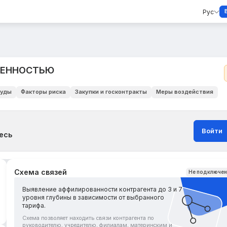
Рус
ВЕННОСТЬЮ
уды
Факторы риска
Закупки и госконтракты
Меры воздействия
Войти
есь
Схема связей
Не подключе
Выявление аффилированности контрагента до 3 и 7
уровня глубины в зависимости от выбранного
тарифа.
Схема позволяет находить связи контрагента по
руководителю, учредителю, филиалам, материнским и