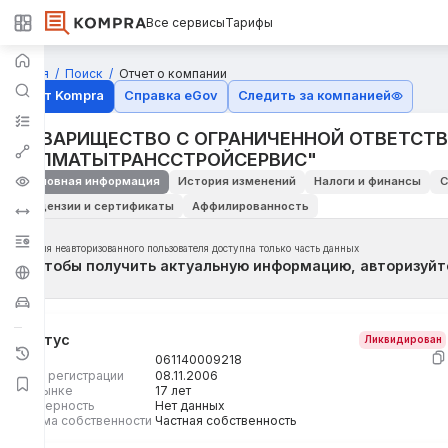
Все сервисы
Тарифы
Главная
Поиск
Отчет о компании
Отчёт Kompra
Справка eGov
Следить за компанией
ТОВАРИЩЕСТВО С ОГРАНИЧЕННОЙ ОТВЕТСТ
"АЛМАТЫТРАНССТРОЙСЕРВИС"
Основная информация
История изменений
Налоги и финансы
С
Лицензии и сертификаты
Аффилированность
Для неавторизованного пользователя доступна только часть данных
Чтобы получить актуальную информацию, авторизуйт
Статус
Ликвидирован
БИН
061140009218
Дата регистрации
08.11.2006
На рынке
17 лет
Размерность
Нет данных
Форма собственности
Частная собственность