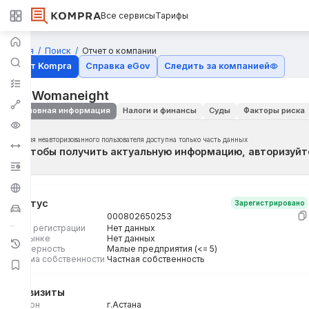
Все сервисы
Тарифы
Главная
Поиск
Отчет о компании
Отчёт Kompra
Справка eGov
Следить за компанией
ИП Womaneight
Основная информация
Налоги и финансы
Суды
Факторы риска
Для неавторизованного пользователя доступна только часть данных
Чтобы получить актуальную информацию, авторизуйт
Статус
Зарегистрировано
БИН
000802650253
Дата регистрации
Нет данных
На рынке
Нет данных
Размерность
Малые предприятия (<= 5)
Форма собственности
Частная собственность
Реквизиты
Регион
г.Астана