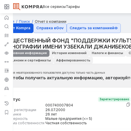
Все сервисы
Тарифы
Главная
Поиск
Отчет о компании
Отчёт Kompra
Справка eGov
Следить за компанией
ОБЩЕСТВЕННЫЙ ФОНД "ПОДДЕРЖКИ КУЛЬТУ
ЭТНОГРАФИИ ИМЕНИ УЗБЕКАЛИ ДЖАНИБЕКО
Основная информация
История изменений
Налоги и финансы
С
Лицензии и сертификаты
Аффилированность
Для неавторизованного пользователя доступна только часть данных
Чтобы получить актуальную информацию, авторизуйт
Статус
Зарегистрировано
БИН
000740007804
Дата регистрации
26.07.2000
На рынке
26 лет
Размерность
Малые предприятия (<= 5)
Форма собственности
Частная собственность