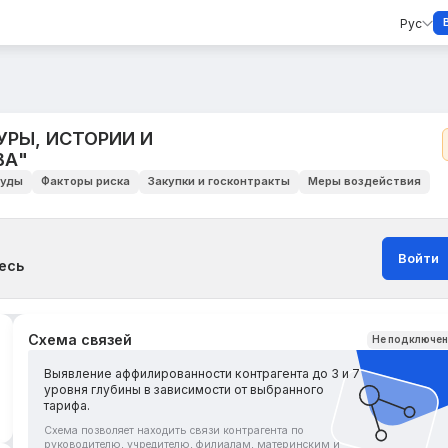
Рус
РЫ, ИСТОРИИ И
ВА"
уды
Факторы риска
Закупки и госконтракты
Меры воздействия
Войти
есь
Схема связей
Не подключе
Выявление аффилированности контрагента до 3 и 7
уровня глубины в зависимости от выбранного
тарифа.
Схема позволяет находить связи контрагента по
руководителю, учредителю, филиалам, материнским и