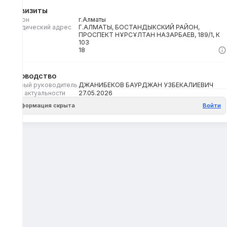
Реквизиты
Регион
г.Алматы
Юридический адрес
Г.АЛМАТЫ, БОСТАНДЫКСКИЙ РАЙОН,
ПРОСПЕКТ НҰРСҰЛТАН НАЗАРБАЕВ, 189/1, К
103
Кбе
18
Руководство
Первый руководитель
ДЖАНИБЕКОВ БАУРДЖАН УЗБЕКАЛИЕВИЧ
Дата актуальности
27.05.2026
Информация скрыта
Войти