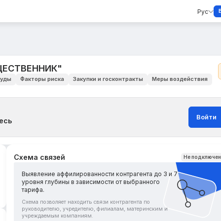
Рус
ЩЕСТВЕННИК"
уды
Факторы риска
Закупки и госконтракты
Меры воздействия
Войти
есь
Схема связей
Не подключе
Выявление аффилированности контрагента до 3 и 7
уровня глубины в зависимости от выбранного
тарифа.
Схема позволяет находить связи контрагента по
руководителю, учредителю, филиалам, материнским и
учреждаемым компаниям.