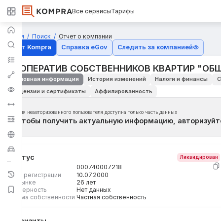
Все сервисы
Тарифы
Главная
Поиск
Отчет о компании
Отчёт Kompra
Справка eGov
Следить за компанией
КООПЕРАТИВ СОБСТВЕННИКОВ КВАРТИР "ОБ
Основная информация
История изменений
Налоги и финансы
С
Лицензии и сертификаты
Аффилированность
Для неавторизованного пользователя доступна только часть данных
Чтобы получить актуальную информацию, авторизуйт
Статус
Ликвидирован
БИН
000740007218
Дата регистрации
10.07.2000
На рынке
26 лет
Размерность
Нет данных
Форма собственности
Частная собственность
Реквизиты