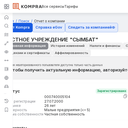
Все сервисы
Тарифы
Главная
Поиск
Отчет о компании
Отчёт Kompra
Справка eGov
Следить за компанией
ЧАСТНОЕ УЧРЕЖДЕНИЕ "СЫМБАТ"
Основная информация
История изменений
Налоги и финансы
С
Лицензии и сертификаты
Аффилированность
Для неавторизованного пользователя доступна только часть данных
Чтобы получить актуальную информацию, авторизуйт
Статус
Зарегистрировано
БИН
000740005104
Дата регистрации
27.07.2000
На рынке
26 лет
Размерность
Малые предприятия (<= 5)
Форма собственности
Частная собственность
Реквизиты