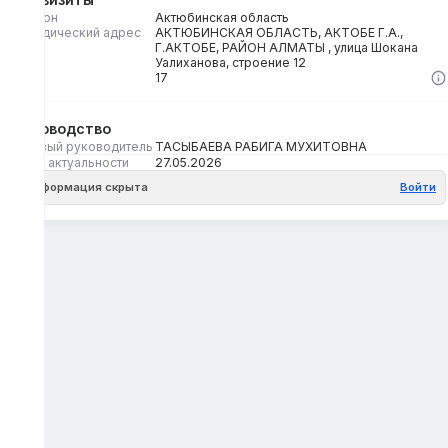
Регион
Актюбинская область
Юридический адрес
АКТЮБИНСКАЯ ОБЛАСТЬ, АКТОБЕ Г.А.,
Г.АКТОБЕ, РАЙОН АЛМАТЫ , улица Шокана
Уалиханова, строение 12
Кбе
17
Руководство
Первый руководитель
ТАСЫБАЕВА РАБИГА МУХИТОВНА
Дата актуальности
27.05.2026
Информация скрыта
Войти