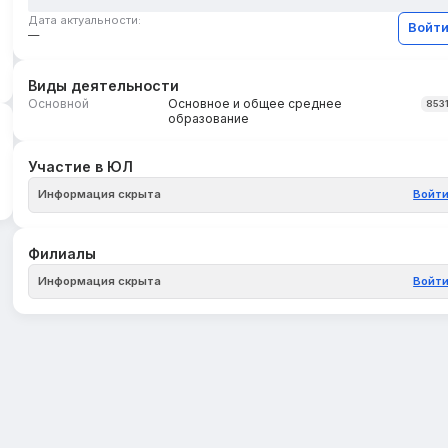
Дата актуальности:
Войт
—
Виды деятельности
Основной
Основное и общее среднее
853
образование
Участие в ЮЛ
Информация скрыта
Войт
Филиалы
Информация скрыта
Войт