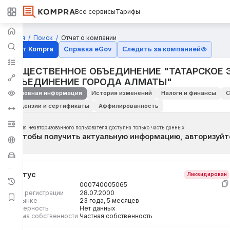
Все сервисы
Тарифы
Главная
Поиск
Отчет о компании
Отчёт Kompra
Справка eGov
Следить за компанией
ОБЩЕСТВЕННОЕ ОБЪЕДИНЕНИЕ "ТАТАРСКОЕ 
ОБЪЕДИНЕНИЕ ГОРОДА АЛМАТЫ"
Основная информация
История изменений
Налоги и финансы
С
Лицензии и сертификаты
Аффилированность
Для неавторизованного пользователя доступна только часть данных
Чтобы получить актуальную информацию, авторизуйт
Статус
Ликвидирован
БИН
000740005065
Дата регистрации
28.07.2000
На рынке
23 года, 5 месяцев
Размерность
Нет данных
Форма собственности
Частная собственность