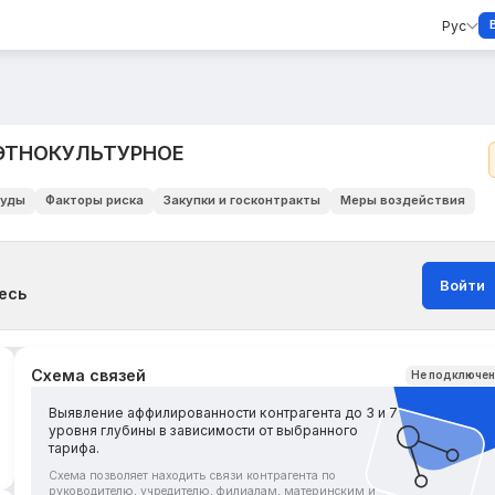
Рус
ЭТНОКУЛЬТУРНОЕ
уды
Факторы риска
Закупки и госконтракты
Меры воздействия
Войти
есь
Схема связей
Не подключе
Выявление аффилированности контрагента до 3 и 7
уровня глубины в зависимости от выбранного
тарифа.
Схема позволяет находить связи контрагента по
руководителю, учредителю, филиалам, материнским и