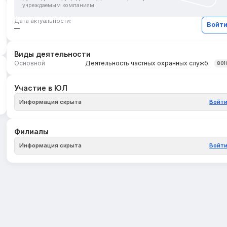
учреждаемым компаниям.
Дата актуальности:
Войт
—
Виды деятельности
Основной
Деятельность частных охранных служб
801
Участие в ЮЛ
Информация скрыта
Войт
Филиалы
Информация скрыта
Войт