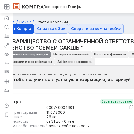
Все сервисы
Тарифы
Главная
Поиск
Отчет о компании
Отчёт Kompra
Справка eGov
Следить за компанией
ТОВАРИЩЕСТВО С ОГРАНИЧЕННОЙ ОТВЕТСТ
АГЕНСТВО "СЕМЕЙ САКШЫ"
Основная информация
История изменений
Налоги и финансы
С
Лицензии и сертификаты
Аффилированность
Для неавторизованного пользователя доступна только часть данных
Чтобы получить актуальную информацию, авторизуйт
Статус
Зарегистрировано
БИН
000740004601
Дата регистрации
11.07.2000
На рынке
26 лет
Размерность
от 31 до 40 чел.
Форма собственности
Частная собственность