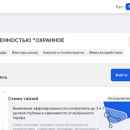
Рус
ВЕННОСТЬЮ "ОХРАННОЕ
уды
Факторы риска
Закупки и госконтракты
Меры воздействия
Войти
есь
Схема связей
Не подключе
Выявление аффилированности контрагента до 3 и 7
уровня глубины в зависимости от выбранного
тарифа.
Схема позволяет находить связи контрагента по
руководителю, учредителю, филиалам, материнским и