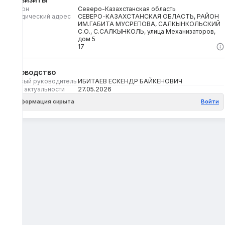
Регион
Северо-Казахстанская область
Юридический адрес
СЕВЕРО-КАЗАХСТАНСКАЯ ОБЛАСТЬ, РАЙОН
ИМ.ГАБИТА МУСРЕПОВА, САЛКЫНКОЛЬСКИЙ
С.О., С.САЛКЫНКОЛЬ, улица Механизаторов,
дом 5
Кбе
17
Руководство
Первый руководитель
ИБИТАЕВ ЕСКЕНДР БАЙКЕНОВИЧ
Дата актуальности
27.05.2026
Информация скрыта
Войти