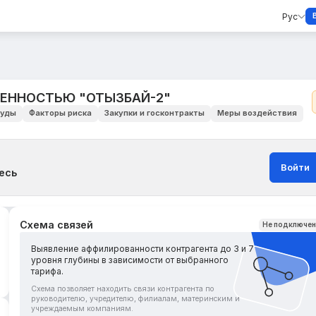
Рус
ВЕННОСТЬЮ "ОТЫЗБАЙ-2"
уды
Факторы риска
Закупки и госконтракты
Меры воздействия
Войти
есь
Схема связей
Не подключе
Выявление аффилированности контрагента до 3 и 7
уровня глубины в зависимости от выбранного
тарифа.
Схема позволяет находить связи контрагента по
руководителю, учредителю, филиалам, материнским и
учреждаемым компаниям.