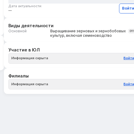
Дата актуальности:
Войт
—
Виды деятельности
Основной
Выращивание зерновых и зернобобовых
011
культур, включая семеноводство
Участие в ЮЛ
Информация скрыта
Войт
Филиалы
Информация скрыта
Войт