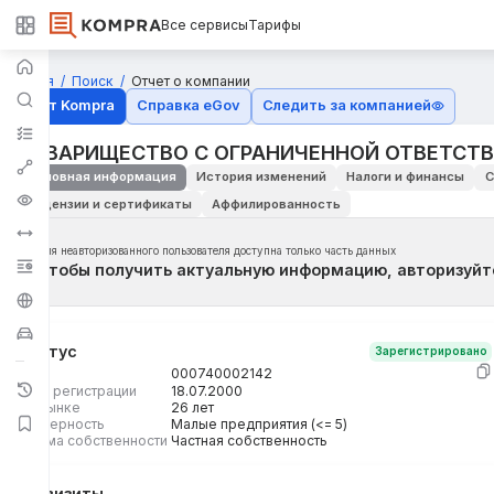
Все сервисы
Тарифы
Главная
Поиск
Отчет о компании
Отчёт Kompra
Справка eGov
Следить за компанией
ТОВАРИЩЕСТВО С ОГРАНИЧЕННОЙ ОТВЕТСТ
Основная информация
История изменений
Налоги и финансы
С
Лицензии и сертификаты
Аффилированность
Для неавторизованного пользователя доступна только часть данных
Чтобы получить актуальную информацию, авторизуйт
Статус
Зарегистрировано
БИН
000740002142
Дата регистрации
18.07.2000
На рынке
26 лет
Размерность
Малые предприятия (<= 5)
Форма собственности
Частная собственность
Реквизиты