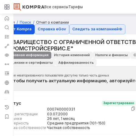
Все сервисы
Тарифы
Главная
Поиск
Отчет о компании
Отчёт Kompra
Справка eGov
Следить за компанией
ТОВАРИЩЕСТВО С ОГРАНИЧЕННОЙ ОТВЕТСТ
"ПРОМСТРОЙСЕРВИС.Е"
Основная информация
История изменений
Налоги и финансы
С
Лицензии и сертификаты
Аффилированность
Для неавторизованного пользователя доступна только часть данных
Чтобы получить актуальную информацию, авторизуйт
Статус
Зарегистрировано
БИН
000740000331
Дата регистрации
03.07.2000
На рынке
26 лет, 1 месяц
Размерность
Средние предприятия (101-150)
Форма собственности
Частная собственность