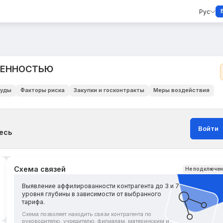
Рус
ВЕННОСТЬЮ
уды
Факторы риска
Закупки и госконтракты
Меры воздействия
Войти
есь
Схема связей
Не подключе
Выявление аффилированности контрагента до 3 и 7
уровня глубины в зависимости от выбранного
тарифа.
Схема позволяет находить связи контрагента по
руководителю, учредителю, филиалам, материнским и