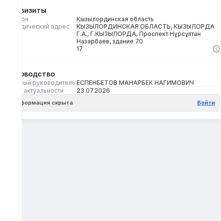
Реквизиты
Регион
Кызылординская область
Юридический адрес
КЫЗЫЛОРДИНСКАЯ ОБЛАСТЬ, КЫЗЫЛОРДА
Г.А., Г.КЫЗЫЛОРДА, Проспект Нұрсұлтан
Назарбаев, здание 70
Кбе
17
Руководство
Первый руководитель
ЕСПЕНБЕТОВ МАНАРБЕК НАГИМОВИЧ
Дата актуальности
23.07.2026
Информация скрыта
Войти