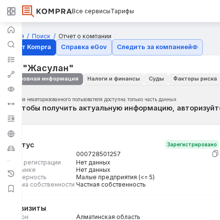
Все сервисы
Тарифы
Главная
Поиск
Отчет о компании
Отчёт Kompra
Справка eGov
Следить за компанией
ИП "Жасулан"
Основная информация
Налоги и финансы
Суды
Факторы риска
Для неавторизованного пользователя доступна только часть данных
Чтобы получить актуальную информацию, авторизуйт
Статус
Зарегистрировано
БИН
000728501257
Дата регистрации
Нет данных
На рынке
Нет данных
Размерность
Малые предприятия (<= 5)
Форма собственности
Частная собственность
Реквизиты
Регион
Алматинская область