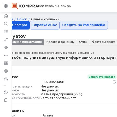
Все сервисы
Тарифы
Главная
Поиск
Отчет о компании
Отчёт Kompra
Справка eGov
Следить за компанией
SSayatov
Основная информация
Налоги и финансы
Суды
Факторы риска
Для неавторизованного пользователя доступна только часть данных
Чтобы получить актуальную информацию, авторизуйт
Статус
Зарегистрировано
БИН
000709551498
Дата регистрации
Нет данных
На рынке
Нет данных
Размерность
Малые предприятия (<= 5)
Форма собственности
Частная собственность
Реквизиты
Регион
г.Астана