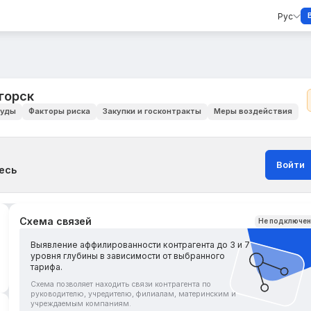
Рус
горск
уды
Факторы риска
Закупки и госконтракты
Меры воздействия
Войти
есь
Схема связей
Не подключе
Выявление аффилированности контрагента до 3 и 7
уровня глубины в зависимости от выбранного
тарифа.
Схема позволяет находить связи контрагента по
руководителю, учредителю, филиалам, материнским и
учреждаемым компаниям.