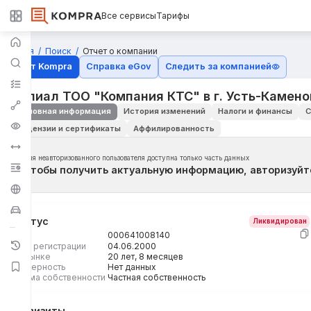
Все сервисы
Тарифы
Главная
Поиск
Отчет о компании
Отчёт Kompra
Справка eGov
Следить за компанией
филиал ТОО "Компания КТС" в г. Усть-Камено
Основная информация
История изменений
Налоги и финансы
С
Лицензии и сертификаты
Аффилированность
Для неавторизованного пользователя доступна только часть данных
Чтобы получить актуальную информацию, авторизуйт
Статус
Ликвидирован
БИН
000641008140
Дата регистрации
04.06.2000
На рынке
20 лет, 8 месяцев
Размерность
Нет данных
Форма собственности
Частная собственность
Реквизиты