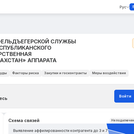
Рус
ФЕЛЬДЪЕГЕРСКОЙ СЛУЖБЫ
ЕСПУБЛИКАНСКОГО
РСТВЕННАЯ
АХСТАН» АППАРАТА
уды
Факторы риска
Закупки и госконтракты
Меры воздействия
Войти
есь
Схема связей
Не подключе
Выявление аффилированности контрагента до 3 и 7