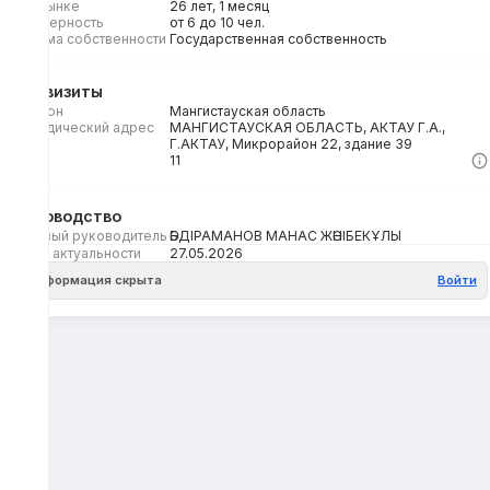
На рынке
26 лет, 1 месяц
Размерность
от 6 до 10 чел.
Форма собственности
Государственная собственность
Реквизиты
Регион
Мангистауская область
Юридический адрес
МАНГИСТАУСКАЯ ОБЛАСТЬ, АКТАУ Г.А.,
Г.АКТАУ, Микрорайон 22, здание 39
Кбе
11
Руководство
Первый руководитель
ӘБДІРАМАНОВ МАНАС ЖӘНІБЕКҰЛЫ
Дата актуальности
27.05.2026
Информация скрыта
Войти