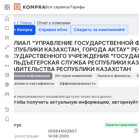
Все сервисы
Тарифы
Главная
Поиск
Отчет о компании
Отчёт Kompra
Справка eGov
Следить за компанией
ФИЛИАЛ "УПРАВЛЕНИЕ ГОСУДАРСТВЕННОЙ 
РЕСПУБЛИКИ КАЗАХСТАН, ГОРОДА АКТАУ" Р
ГОСУДАРСТВЕННОГО УЧРЕЖДЕНИЯ "ГОСУДА
ФЕЛЬДЪЕГЕРСКАЯ СЛУЖБА РЕСПУБЛИКИ КАЗ
ПРАВИТЕЛЬСТВА РЕСПУБЛИКИ КАЗАХСТАН
Основная информация
История изменений
Налоги и финансы
С
Лицензии и сертификаты
Аффилированность
Для неавторизованного пользователя доступна только часть данных
Чтобы получить актуальную информацию, авторизуйт
Статус
Зарегистрировано
БИН
000641002607
Дата регистрации
14.06.2000