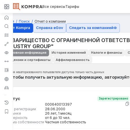
Все сервисы
Тарифы
Главная
Поиск
Отчет о компании
Отчёт Kompra
Справка eGov
Следить за компанией
ТОВАРИЩЕСТВО С ОГРАНИЧЕННОЙ ОТВЕТСТ
INDUSТRY GROUP"
Основная информация
История изменений
Налоги и финансы
С
Лицензии и сертификаты
Аффилированность
Для неавторизованного пользователя доступна только часть данных
Чтобы получить актуальную информацию, авторизуйт
Статус
Зарегистрировано
БИН
000640013397
Дата регистрации
28.06.2000
На рынке
26 лет, 1 месяц
Размерность
от 6 до 10 чел.
Форма собственности
Частная собственность