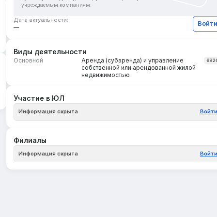
учреждаемым компаниям.
Дата актуальности:
Войт
—
Виды деятельности
Основной
Аренда (субаренда) и управление
682
собственной или арендованной жилой
недвижимостью
Участие в ЮЛ
Информация скрыта
Войт
Филиалы
Информация скрыта
Войт