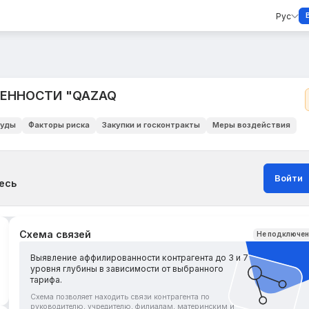
Рус
ВЕННОСТИ "QAZAQ
уды
Факторы риска
Закупки и госконтракты
Меры воздействия
Войти
есь
Схема связей
Не подключе
Выявление аффилированности контрагента до 3 и 7
уровня глубины в зависимости от выбранного
тарифа.
Схема позволяет находить связи контрагента по
руководителю, учредителю, филиалам, материнским и