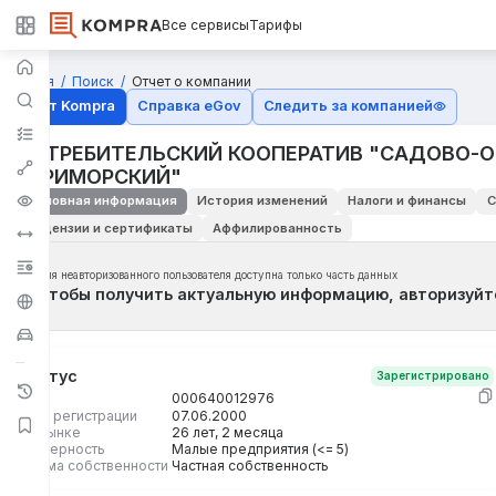
Все сервисы
Тарифы
Главная
Поиск
Отчет о компании
Отчёт Kompra
Справка eGov
Следить за компанией
ПОТРЕБИТЕЛЬСКИЙ КООПЕРАТИВ "САДОВО-
"ПРИМОРСКИЙ"
Основная информация
История изменений
Налоги и финансы
С
Лицензии и сертификаты
Аффилированность
Для неавторизованного пользователя доступна только часть данных
Чтобы получить актуальную информацию, авторизуйт
Статус
Зарегистрировано
БИН
000640012976
Дата регистрации
07.06.2000
На рынке
26 лет, 2 месяца
Размерность
Малые предприятия (<= 5)
Форма собственности
Частная собственность