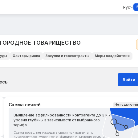
Рус
ОГОРОДНОЕ ТОВАРИЩЕСТВО
уды
Факторы риска
Закупки и госконтракты
Меры воздействия
Войти
есь
Схема связей
Не подключе
Выявление аффилированности контрагента до 3 и 7
уровня глубины в зависимости от выбранного
тарифа.
Схема позволяет находить связи контрагента по
руководителю, учредителю, филиалам, материнским и