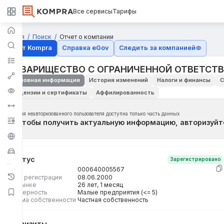
Все сервисы
Тарифы
Главная
Поиск
Отчет о компании
Отчёт Kompra
Справка eGov
Следить за компанией
ТОВАРИЩЕСТВО С ОГРАНИЧЕННОЙ ОТВЕТСТВ
Основная информация
История изменений
Налоги и финансы
С
Лицензии и сертификаты
Аффилированность
Для неавторизованного пользователя доступна только часть данных
Чтобы получить актуальную информацию, авторизуйт
Статус
Зарегистрировано
БИН
000640005567
Дата регистрации
08.06.2000
На рынке
26 лет, 1 месяц
Размерность
Малые предприятия (<= 5)
Форма собственности
Частная собственность
Реквизиты