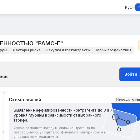
Рус
ЕННОСТЬЮ "РАМС-Г"
уды
Факторы риска
Закупки и госконтракты
Меры воздействия
Войти
есь
Схема связей
Не подключе
Выявление аффилированности контрагента до 3 и 7
уровня глубины в зависимости от выбранного
тарифа.
Схема позволяет находить связи контрагента по
руководителю, учредителю, филиалам, материнским и
учреждаемым компаниям.