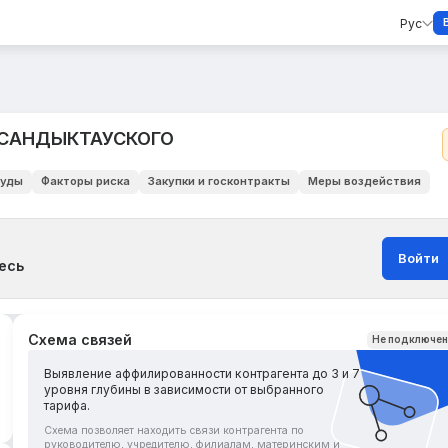
Рус
 САНДЫКТАУСКОГО
уды
Факторы риска
Закупки и госконтракты
Меры воздействия
Войти
есь
Схема связей
Не подключе
Выявление аффилированности контрагента до 3 и 7
уровня глубины в зависимости от выбранного
тарифа.
Схема позволяет находить связи контрагента по
руководителю, учредителю, филиалам, материнским и