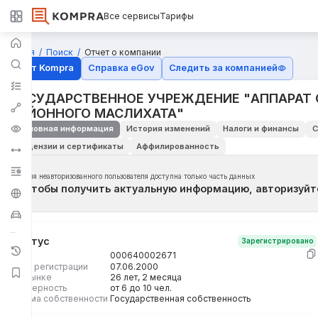
Все сервисы
Тарифы
Главная
Поиск
Отчет о компании
Отчёт Kompra
Справка eGov
Следить за компанией
ГОСУДАРСТВЕННОЕ УЧРЕЖДЕНИЕ "АППАРАТ
РАЙОННОГО МАСЛИХАТА"
Основная информация
История изменений
Налоги и финансы
С
Лицензии и сертификаты
Аффилированность
Для неавторизованного пользователя доступна только часть данных
Чтобы получить актуальную информацию, авторизуйт
Статус
Зарегистрировано
БИН
000640002671
Дата регистрации
07.06.2000
На рынке
26 лет, 2 месяца
Размерность
от 6 до 10 чел.
Форма собственности
Государственная собственность