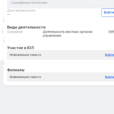
учреждаемым компаниям.
Дата актуальности:
Войт
—
Виды деятельности
Основной
Деятельность местных органов
841
управления
Участие в ЮЛ
Информация скрыта
Войт
Филиалы
Информация скрыта
Войт