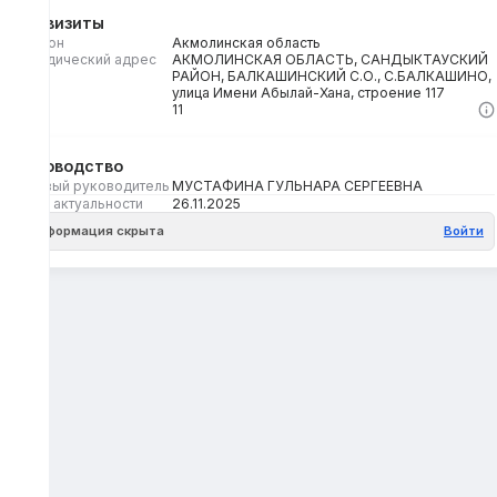
Реквизиты
Регион
Акмолинская область
Юридический адрес
АКМОЛИНСКАЯ ОБЛАСТЬ, САНДЫКТАУСКИЙ
РАЙОН, БАЛКАШИНСКИЙ С.О., С.БАЛКАШИНО,
улица Имени Абылай-Хана, строение 117
Кбе
11
Руководство
Первый руководитель
МУСТАФИНА ГУЛЬНАРА СЕРГЕЕВНА
Дата актуальности
26.11.2025
Информация скрыта
Войти