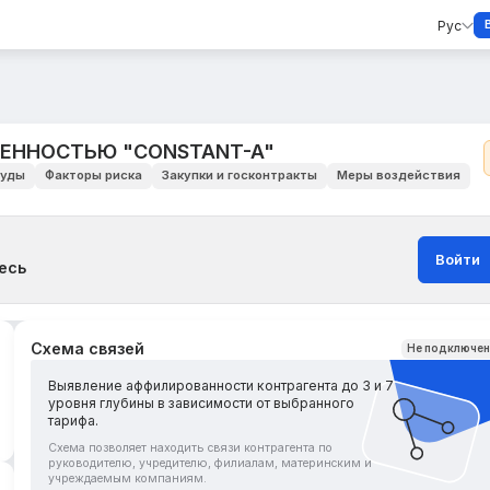
Рус
ЕННОСТЬЮ "CONSTANT-A"
уды
Факторы риска
Закупки и госконтракты
Меры воздействия
Войти
есь
Схема связей
Не подключе
Выявление аффилированности контрагента до 3 и 7
уровня глубины в зависимости от выбранного
тарифа.
Схема позволяет находить связи контрагента по
руководителю, учредителю, филиалам, материнским и
учреждаемым компаниям.