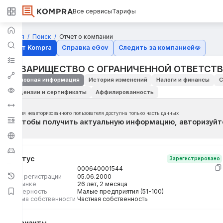
Все сервисы
Тарифы
Главная
Поиск
Отчет о компании
Отчёт Kompra
Справка eGov
Следить за компанией
ТОВАРИЩЕСТВО С ОГРАНИЧЕННОЙ ОТВЕТСТВ
Основная информация
История изменений
Налоги и финансы
С
Лицензии и сертификаты
Аффилированность
Для неавторизованного пользователя доступна только часть данных
Чтобы получить актуальную информацию, авторизуйт
Статус
Зарегистрировано
БИН
000640001544
Дата регистрации
05.06.2000
На рынке
26 лет, 2 месяца
Размерность
Малые предприятия (51-100)
Форма собственности
Частная собственность
Реквизиты