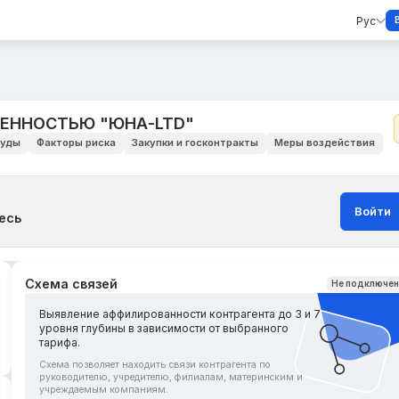
Рус
ВЕННОСТЬЮ "ЮНА-LTD"
уды
Факторы риска
Закупки и госконтракты
Меры воздействия
Войти
есь
Схема связей
Не подключе
Выявление аффилированности контрагента до 3 и 7
уровня глубины в зависимости от выбранного
тарифа.
Схема позволяет находить связи контрагента по
руководителю, учредителю, филиалам, материнским и
учреждаемым компаниям.