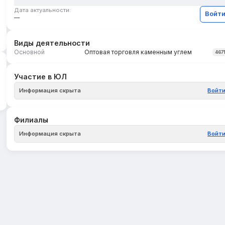
Дата актуальности:
Войт
—
Виды деятельности
Основной
Оптовая торговля каменным углем
467
Участие в ЮЛ
Информация скрыта
Войт
Филиалы
Информация скрыта
Войт