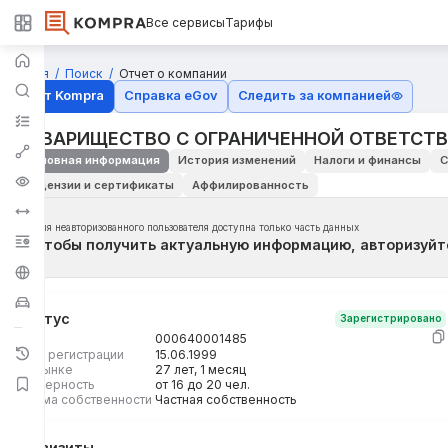
Все сервисы
Тарифы
Главная
Поиск
Отчет о компании
Отчёт Kompra
Справка eGov
Следить за компанией
ТОВАРИЩЕСТВО С ОГРАНИЧЕННОЙ ОТВЕТСТ
Основная информация
История изменений
Налоги и финансы
С
Лицензии и сертификаты
Аффилированность
Для неавторизованного пользователя доступна только часть данных
Чтобы получить актуальную информацию, авторизуйт
Статус
Зарегистрировано
БИН
000640001485
Дата регистрации
15.06.1999
На рынке
27 лет, 1 месяц
Размерность
от 16 до 20 чел.
Форма собственности
Частная собственность
Реквизиты