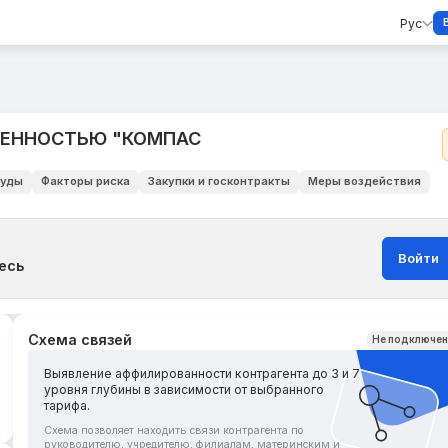
Рус
ВЕННОСТЬЮ "КОМПАС
уды
Факторы риска
Закупки и госконтракты
Меры воздействия
Войти
есь
Схема связей
Не подключе
Выявление аффилированности контрагента до 3 и 7
уровня глубины в зависимости от выбранного
тарифа.
Схема позволяет находить связи контрагента по
руководителю, учредителю, филиалам, материнским и