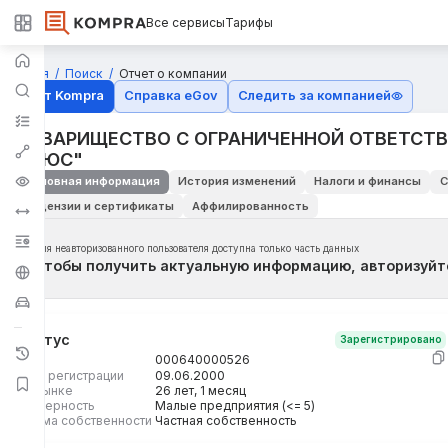
Все сервисы
Тарифы
Главная
Поиск
Отчет о компании
Отчёт Kompra
Справка eGov
Следить за компанией
ТОВАРИЩЕСТВО С ОГРАНИЧЕННОЙ ОТВЕТСТ
ПЛЮС"
Основная информация
История изменений
Налоги и финансы
С
Лицензии и сертификаты
Аффилированность
Для неавторизованного пользователя доступна только часть данных
Чтобы получить актуальную информацию, авторизуйт
Статус
Зарегистрировано
БИН
000640000526
Дата регистрации
09.06.2000
На рынке
26 лет, 1 месяц
Размерность
Малые предприятия (<= 5)
Форма собственности
Частная собственность