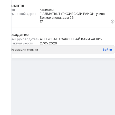
Реквизиты
Регион
г.Алматы
Юридический адрес
Г.АЛМАТЫ, ТУРКСИБСКИЙ РАЙОН, улица
Бекмаханова, дом 96
Кбе
17
Руководство
Первый руководитель
АЛПЫСБАЕВ САРСЕНБАЙ КАРИБАЕВИЧ
Дата актуальности
27.05.2026
Информация скрыта
Войти