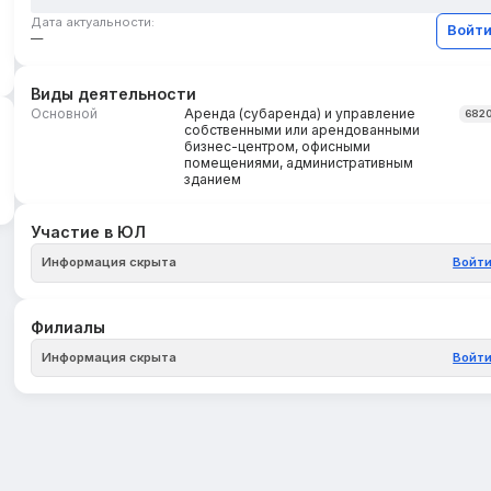
Дата актуальности:
Войт
—
Виды деятельности
Основной
Аренда (субаренда) и управление
682
собственными или арендованными
бизнес-центром, офисными
помещениями, административным
зданием
Участие в ЮЛ
Информация скрыта
Войт
Филиалы
Информация скрыта
Войт