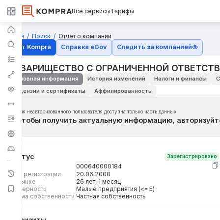
Все сервисы
Тарифы
Главная
Поиск
Отчет о компании
Отчёт Kompra
Справка eGov
Следить за компанией
ТОВАРИЩЕСТВО С ОГРАНИЧЕННОЙ ОТВЕТСТ
Основная информация
История изменений
Налоги и финансы
С
Лицензии и сертификаты
Аффилированность
Для неавторизованного пользователя доступна только часть данных
Чтобы получить актуальную информацию, авторизуйт
Статус
Зарегистрировано
БИН
000640000184
Дата регистрации
20.06.2000
На рынке
26 лет, 1 месяц
Размерность
Малые предприятия (<= 5)
Форма собственности
Частная собственность
Реквизиты