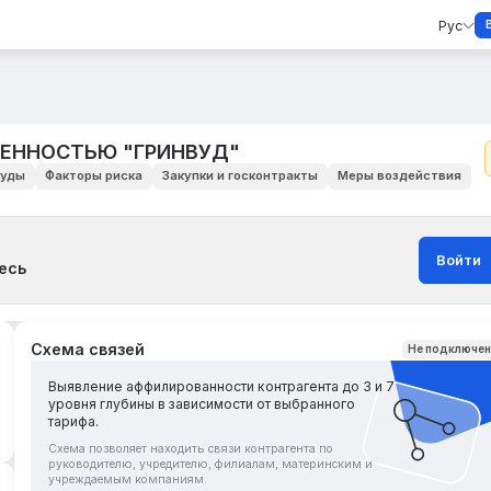
Рус
ВЕННОСТЬЮ "ГРИНВУД"
уды
Факторы риска
Закупки и госконтракты
Меры воздействия
Войти
есь
Схема связей
Не подключе
Выявление аффилированности контрагента до 3 и 7
уровня глубины в зависимости от выбранного
тарифа.
Схема позволяет находить связи контрагента по
руководителю, учредителю, филиалам, материнским и
учреждаемым компаниям.