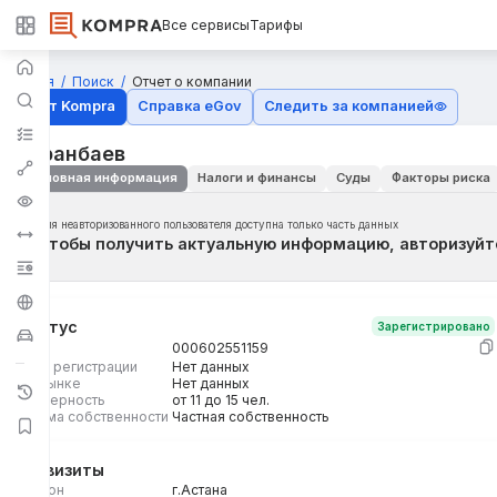
Все сервисы
Тарифы
Главная
Поиск
Отчет о компании
Отчёт Kompra
Справка eGov
Следить за компанией
Боранбаев
Основная информация
Налоги и финансы
Суды
Факторы риска
Для неавторизованного пользователя доступна только часть данных
Чтобы получить актуальную информацию, авторизуйт
Статус
Зарегистрировано
БИН
000602551159
Дата регистрации
Нет данных
На рынке
Нет данных
Размерность
от 11 до 15 чел.
Форма собственности
Частная собственность
Реквизиты
Регион
г.Астана