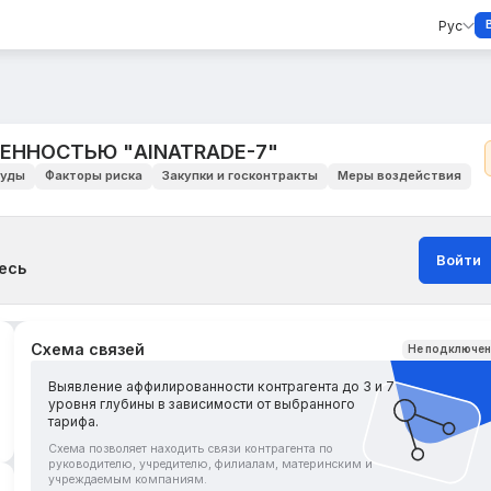
Рус
ЕННОСТЬЮ "AINATRADE-7"
уды
Факторы риска
Закупки и госконтракты
Меры воздействия
Войти
есь
Схема связей
Не подключе
Выявление аффилированности контрагента до 3 и 7
уровня глубины в зависимости от выбранного
тарифа.
Схема позволяет находить связи контрагента по
руководителю, учредителю, филиалам, материнским и
учреждаемым компаниям.