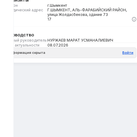
Регион
г.Шымкент
Юридический адрес
Г.ШЫМКЕНТ, АЛЬ-ФАРАБИЙСКИЙ РАЙОН,
улица Жолдасбекова, здание 73
Кбе
17
Руководство
Первый руководитель
НУРЖАЕВ МАРАТ УСМАНАЛИЕВИЧ
Дата актуальности
08.07.2026
Информация скрыта
Войти