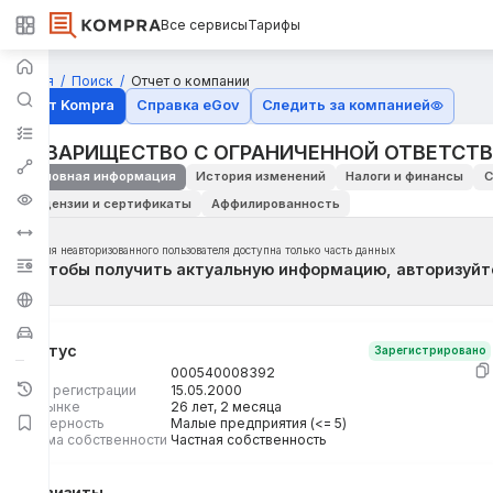
Все сервисы
Тарифы
Главная
Поиск
Отчет о компании
Отчёт Kompra
Справка eGov
Следить за компанией
ТОВАРИЩЕСТВО С ОГРАНИЧЕННОЙ ОТВЕТСТВ
Основная информация
История изменений
Налоги и финансы
С
Лицензии и сертификаты
Аффилированность
Для неавторизованного пользователя доступна только часть данных
Чтобы получить актуальную информацию, авторизуйт
Статус
Зарегистрировано
БИН
000540008392
Дата регистрации
15.05.2000
На рынке
26 лет, 2 месяца
Размерность
Малые предприятия (<= 5)
Форма собственности
Частная собственность
Реквизиты