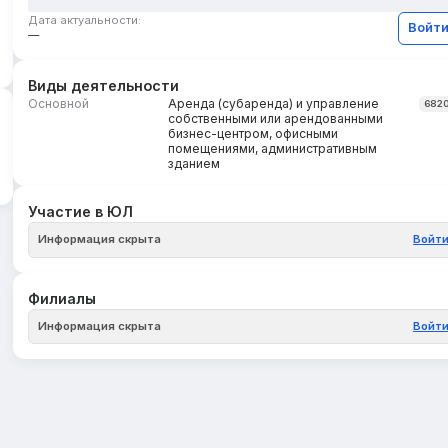
Дата актуальности:
Войт
—
Виды деятельности
Основной
Аренда (субаренда) и управление
682
собственными или арендованными
бизнес-центром, офисными
помещениями, административным
зданием
Участие в ЮЛ
Информация скрыта
Войт
Филиалы
Информация скрыта
Войт