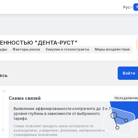
Рус
ЕННОСТЬЮ "ДЕНТА-РУСТ"
уды
Факторы риска
Закупки и госконтракты
Меры воздействия
Войти
есь
Схема связей
Не подключе
Выявление аффилированности контрагента до 3 и 7
уровня глубины в зависимости от выбранного
тарифа.
Схема позволяет находить связи контрагента по
руководителю, учредителю, филиалам, материнским и
учреждаемым компаниям.