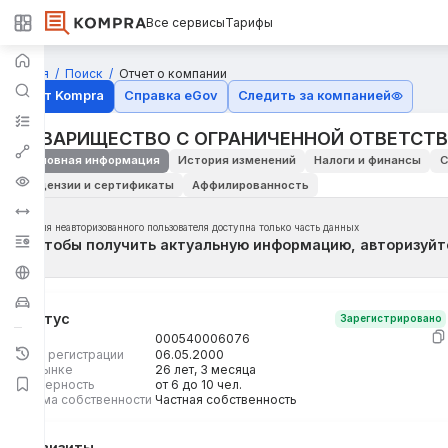
Все сервисы
Тарифы
Главная
Поиск
Отчет о компании
Отчёт Kompra
Справка eGov
Следить за компанией
ТОВАРИЩЕСТВО С ОГРАНИЧЕННОЙ ОТВЕТСТВ
Основная информация
История изменений
Налоги и финансы
С
Лицензии и сертификаты
Аффилированность
Для неавторизованного пользователя доступна только часть данных
Чтобы получить актуальную информацию, авторизуйт
Статус
Зарегистрировано
БИН
000540006076
Дата регистрации
06.05.2000
На рынке
26 лет, 3 месяца
Размерность
от 6 до 10 чел.
Форма собственности
Частная собственность
Реквизиты