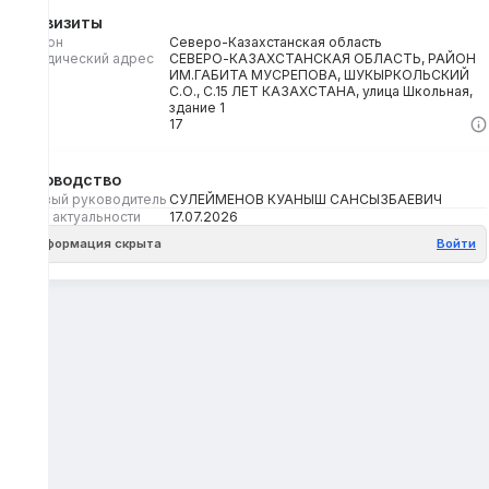
Реквизиты
Регион
Северо-Казахстанская область
Юридический адрес
СЕВЕРО-КАЗАХСТАНСКАЯ ОБЛАСТЬ, РАЙОН
ИМ.ГАБИТА МУСРЕПОВА, ШУКЫРКОЛЬСКИЙ
С.О., С.15 ЛЕТ КАЗАХСТАНА, улица Школьная,
здание 1
Кбе
17
Руководство
Первый руководитель
СУЛЕЙМЕНОВ КУАНЫШ САНСЫЗБАЕВИЧ
Дата актуальности
17.07.2026
Информация скрыта
Войти