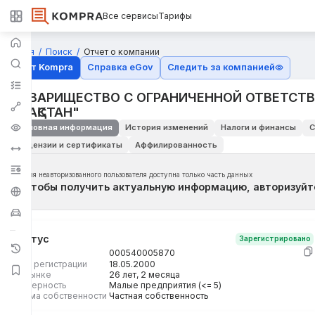
Все сервисы
Тарифы
Главная
Поиск
Отчет о компании
Отчёт Kompra
Справка eGov
Следить за компанией
ТОВАРИЩЕСТВО С ОГРАНИЧЕННОЙ ОТВЕТСТВ
ҚАЗАҚСТАН"
Основная информация
История изменений
Налоги и финансы
С
Лицензии и сертификаты
Аффилированность
Для неавторизованного пользователя доступна только часть данных
Чтобы получить актуальную информацию, авторизуйт
Статус
Зарегистрировано
БИН
000540005870
Дата регистрации
18.05.2000
На рынке
26 лет, 2 месяца
Размерность
Малые предприятия (<= 5)
Форма собственности
Частная собственность