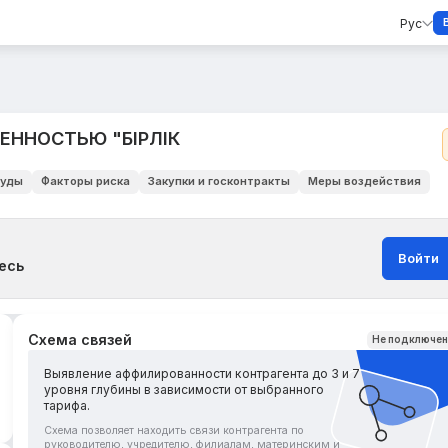
Рус
ЕННОСТЬЮ "БІРЛІК
уды
Факторы риска
Закупки и госконтракты
Меры воздействия
Войти
есь
Схема связей
Не подключе
Выявление аффилированности контрагента до 3 и 7
уровня глубины в зависимости от выбранного
тарифа.
Схема позволяет находить связи контрагента по
руководителю, учредителю, филиалам, материнским и