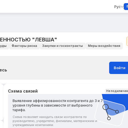
Рус
ВЕННОСТЬЮ "ЛЕВША"
уды
Факторы риска
Закупки и госконтракты
Меры воздействия
Войти
есь
Схема связей
Не подключе
Выявление аффилированности контрагента до 3 и 7
уровня глубины в зависимости от выбранного
тарифа.
Схема позволяет находить связи контрагента по
руководителю, учредителю, филиалам, материнским и
учреждаемым компаниям.