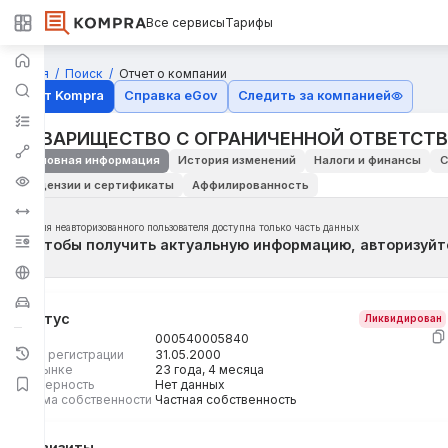
Все сервисы
Тарифы
Главная
Поиск
Отчет о компании
Отчёт Kompra
Справка eGov
Следить за компанией
ТОВАРИЩЕСТВО С ОГРАНИЧЕННОЙ ОТВЕТСТ
Основная информация
История изменений
Налоги и финансы
С
Лицензии и сертификаты
Аффилированность
Для неавторизованного пользователя доступна только часть данных
Чтобы получить актуальную информацию, авторизуйт
Статус
Ликвидирован
БИН
000540005840
Дата регистрации
31.05.2000
На рынке
23 года, 4 месяца
Размерность
Нет данных
Форма собственности
Частная собственность
Реквизиты