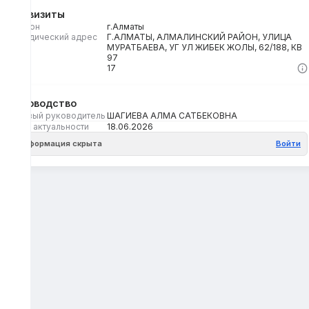
Реквизиты
Регион
г.Алматы
Юридический адрес
Г.АЛМАТЫ, АЛМАЛИНСКИЙ РАЙОН, УЛИЦА
МУРАТБАЕВА, УГ УЛ ЖИБЕК ЖОЛЫ, 62/188, КВ
97
Кбе
17
Руководство
Первый руководитель
ШАГИЕВА АЛМА САТБЕКОВНА
Дата актуальности
18.06.2026
Информация скрыта
Войти