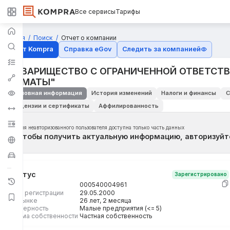
Все сервисы
Тарифы
Главная
Поиск
Отчет о компании
Отчёт Kompra
Справка eGov
Следить за компанией
ТОВАРИЩЕСТВО С ОГРАНИЧЕННОЙ ОТВЕТСТ
АЛМАТЫ"
Основная информация
История изменений
Налоги и финансы
С
Лицензии и сертификаты
Аффилированность
Для неавторизованного пользователя доступна только часть данных
Чтобы получить актуальную информацию, авторизуйт
Статус
Зарегистрировано
БИН
000540004961
Дата регистрации
29.05.2000
На рынке
26 лет, 2 месяца
Размерность
Малые предприятия (<= 5)
Форма собственности
Частная собственность