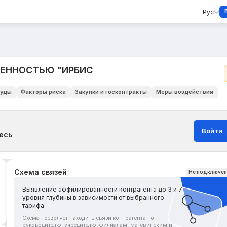
Рус
ВЕННОСТЬЮ "ИРБИС
уды
Факторы риска
Закупки и госконтракты
Меры воздействия
Войти
есь
Схема связей
Не подключе
Выявление аффилированности контрагента до 3 и 7
уровня глубины в зависимости от выбранного
тарифа.
Схема позволяет находить связи контрагента по
руководителю, учредителю, филиалам, материнским и