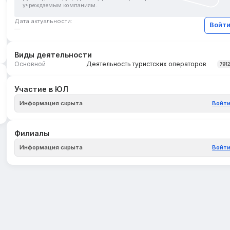
учреждаемым компаниям.
Дата актуальности:
Войт
—
Виды деятельности
Основной
Деятельность туристских операторов
791
Участие в ЮЛ
Информация скрыта
Войт
Филиалы
Информация скрыта
Войт