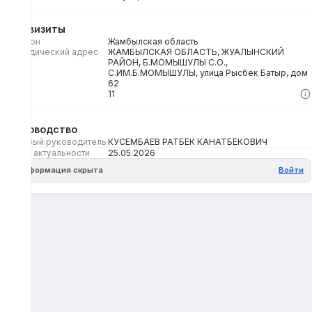
Реквизиты
Регион
Жамбылская область
Юридический адрес
ЖАМБЫЛСКАЯ ОБЛАСТЬ, ЖУАЛЫНСКИЙ
РАЙОН, Б.МОМЫШУЛЫ С.О.,
С.ИМ.Б.МОМЫШУЛЫ, улица Рысбек Батыр, дом
62
Кбе
11
Руководство
Первый руководитель
КУСЕМБАЕВ РАТБЕК КАНАТБЕКОВИЧ
Дата актуальности
25.05.2026
Информация скрыта
Войти