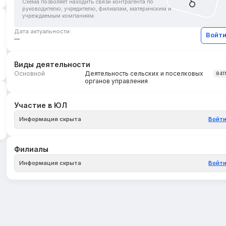
Схема позволяет находить связи контрагента по
руководителю, учредителю, филиалам, материнским и
учреждаемым компаниям.
Дата актуальности:
Войт
—
Виды деятельности
Основной
Деятельность сельских и поселковых
841
органов управления
Участие в ЮЛ
Информация скрыта
Войт
Филиалы
Информация скрыта
Войт