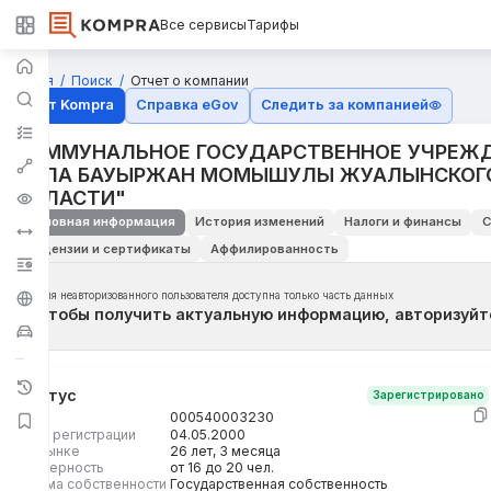
Все сервисы
Тарифы
Главная
Поиск
Отчет о компании
Отчёт Kompra
Справка eGov
Следить за компанией
КОММУНАЛЬНОЕ ГОСУДАРСТВЕННОЕ УЧРЕЖД
СЕЛА БАУЫРЖАН МОМЫШУЛЫ ЖУАЛЫНСКОГ
ОБЛАСТИ"
Основная информация
История изменений
Налоги и финансы
С
Лицензии и сертификаты
Аффилированность
Для неавторизованного пользователя доступна только часть данных
Чтобы получить актуальную информацию, авторизуйт
Статус
Зарегистрировано
БИН
000540003230
Дата регистрации
04.05.2000
На рынке
26 лет, 3 месяца
Размерность
от 16 до 20 чел.
Форма собственности
Государственная собственность