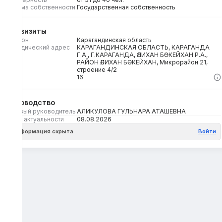
Форма собственности
Государственная собственность
Реквизиты
Регион
Карагандинская область
Юридический адрес
КАРАГАНДИНСКАЯ ОБЛАСТЬ, КАРАГАНДА
Г.А., Г.КАРАГАНДА, ӘЛИХАН БӨКЕЙХАН Р.А.,
РАЙОН ӘЛИХАН БӨКЕЙХАН, Микрорайон 21,
строение 4/2
Кбе
16
Руководство
Первый руководитель
АЛИКУЛОВА ГУЛЬНАРА АТАШЕВНА
Дата актуальности
08.08.2026
Информация скрыта
Войти