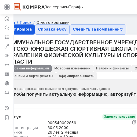
Все сервисы
Тарифы
Главная
Поиск
Отчет о компании
Отчёт Kompra
Справка eGov
Следить за компанией
КОММУНАЛЬНОЕ ГОСУДАРСТВЕННОЕ УЧРЕЖД
ДЕТСКО-ЮНОШЕСКАЯ СПОРТИВНАЯ ШКОЛА Г
УПРАВЛЕНИЯ ФИЗИЧЕСКОЙ КУЛЬТУРЫ И СПО
ОБЛАСТИ
Основная информация
История изменений
Налоги и финансы
С
Лицензии и сертификаты
Аффилированность
Для неавторизованного пользователя доступна только часть данных
Чтобы получить актуальную информацию, авторизуйт
Статус
Зарегистрировано
БИН
000540002856
Дата регистрации
30.05.2000
На рынке
26 лет, 2 месяца
Размерность
от 31 до 40 чел.