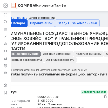
Все сервисы
Тарифы
Главная
Поиск
Отчет о компании
Отчёт Kompra
Справка eGov
Следить за компанией
КОММУНАЛЬНОЕ ГОСУДАРСТВЕННОЕ УЧРЕЖД
ЛЕСНОЕ ХОЗЯЙСТВО" УПРАВЛЕНИЯ ПРИРОДН
РЕГУЛИРОВАНИЯ ПРИРОДОПОЛЬЗОВАНИЯ ВО
ОБЛАСТИ
Основная информация
История изменений
Налоги и финансы
С
Лицензии и сертификаты
Аффилированность
Для неавторизованного пользователя доступна только часть данных
Чтобы получить актуальную информацию, авторизуйт
Статус
Зарегистрировано
БИН
000540002251
Дата регистрации
31.05.2000
На рынке
26 лет, 2 месяца
Размерность
Средние предприятия (101-150)