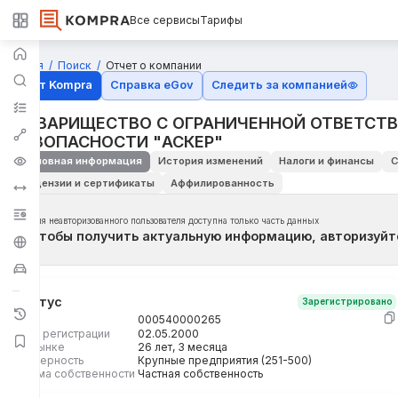
Все сервисы
Тарифы
Главная
Поиск
Отчет о компании
Отчёт Kompra
Справка eGov
Следить за компанией
ТОВАРИЩЕСТВО С ОГРАНИЧЕННОЙ ОТВЕТСТ
БЕЗОПАСНОСТИ "АСКЕР"
Основная информация
История изменений
Налоги и финансы
С
Лицензии и сертификаты
Аффилированность
Для неавторизованного пользователя доступна только часть данных
Чтобы получить актуальную информацию, авторизуйт
Статус
Зарегистрировано
БИН
000540000265
Дата регистрации
02.05.2000
На рынке
26 лет, 3 месяца
Размерность
Крупные предприятия (251-500)
Форма собственности
Частная собственность