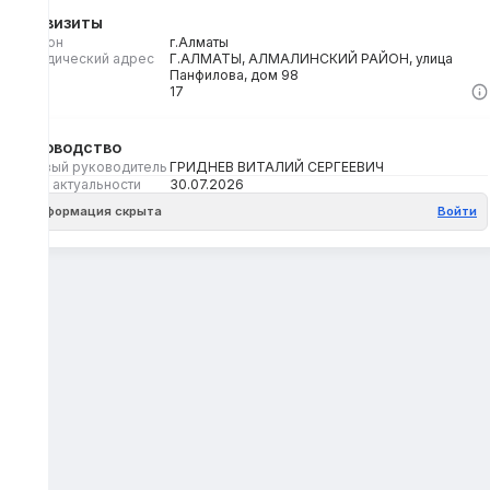
Реквизиты
Регион
г.Алматы
Юридический адрес
Г.АЛМАТЫ, АЛМАЛИНСКИЙ РАЙОН, улица
Панфилова, дом 98
Кбе
17
Руководство
Первый руководитель
ГРИДНЕВ ВИТАЛИЙ СЕРГЕЕВИЧ
Дата актуальности
30.07.2026
Информация скрыта
Войти