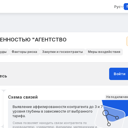
Рус
ВЕННОСТЬЮ "АГЕНТСТВО
уды
Факторы риска
Закупки и госконтракты
Меры воздействия
Войти
есь
Схема связей
Не подключе
Выявление аффилированности контрагента до 3 и 7
уровня глубины в зависимости от выбранного
тарифа.
Схема позволяет находить связи контрагента по
руководителю, учредителю, филиалам, материнским и