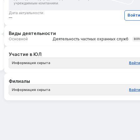
учреждаемым компаниям.
Дата актуальности:
Войт
—
Виды деятельности
Основной
Деятельность частных охранных служб
801
Участие в ЮЛ
Информация скрыта
Войт
Филиалы
Информация скрыта
Войт