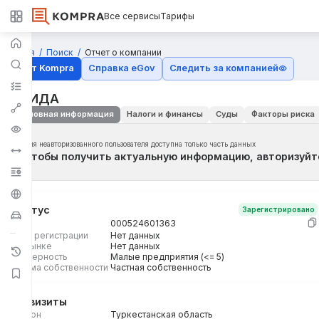
Все сервисы
Тарифы
Главная
Поиск
Отчет о компании
Отчёт Kompra
Справка eGov
Следить за компанией
САИДА
Основная информация
Налоги и финансы
Суды
Факторы риска
Для неавторизованного пользователя доступна только часть данных
Чтобы получить актуальную информацию, авторизуйт
Статус
Зарегистрировано
БИН
000524601363
Дата регистрации
Нет данных
На рынке
Нет данных
Размерность
Малые предприятия (<= 5)
Форма собственности
Частная собственность
Реквизиты
Регион
Туркестанская область