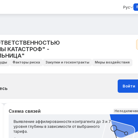
Рус
ОТВЕТСТВЕННОСТЬЮ
 КАТАСТРОФ" -
ЛЬНИЦА"
уды
Факторы риска
Закупки и госконтракты
Меры воздействия
Войти
есь
Схема связей
Не подключе
Выявление аффилированности контрагента до 3 и 7
уровня глубины в зависимости от выбранного
тарифа.