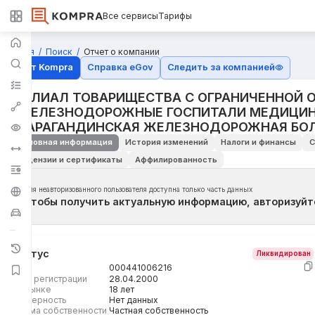
Все сервисы
Тарифы
Главная
Поиск
Отчет о компании
Отчёт Kompra
Справка eGov
Следить за компанией
ФИЛИАЛ ТОВАРИЩЕСТВА С ОГРАНИЧЕННОЙ 
"ЖЕЛЕЗНОДОРОЖНЫЕ ГОСПИТАЛИ МЕДИЦИНЫ
"КАРАГАНДИНСКАЯ ЖЕЛЕЗНОДОРОЖНАЯ БО
Основная информация
История изменений
Налоги и финансы
С
Лицензии и сертификаты
Аффилированность
Для неавторизованного пользователя доступна только часть данных
Чтобы получить актуальную информацию, авторизуйт
Статус
Ликвидирован
БИН
000441006216
Дата регистрации
28.04.2000
На рынке
18 лет
Размерность
Нет данных
Форма собственности
Частная собственность