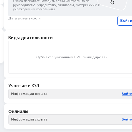
Схема позволяет находить связи контрагента по
руководителю, учредителю, филиалам, материнским и
учреждаемым компаниям.
Дата актуальности:
Войт
—
Виды деятельности
Субъект с указанным БИН ликвидирован
Участие в ЮЛ
Информация скрыта
Войт
Филиалы
Информация скрыта
Войт