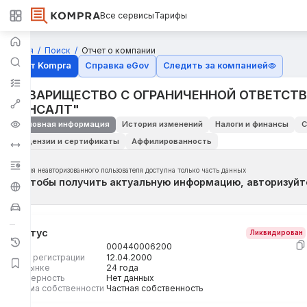
Все сервисы
Тарифы
Главная
Поиск
Отчет о компании
Отчёт Kompra
Справка eGov
Следить за компанией
ТОВАРИЩЕСТВО С ОГРАНИЧЕННОЙ ОТВЕТСТ
КОНСАЛТ"
Основная информация
История изменений
Налоги и финансы
С
Лицензии и сертификаты
Аффилированность
Для неавторизованного пользователя доступна только часть данных
Чтобы получить актуальную информацию, авторизуйт
Статус
Ликвидирован
БИН
000440006200
Дата регистрации
12.04.2000
На рынке
24 года
Размерность
Нет данных
Форма собственности
Частная собственность