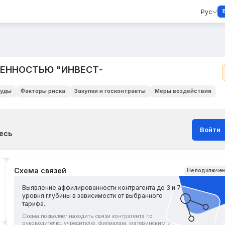
Рус
ВЕННОСТЬЮ "ИНВЕСТ-
уды
Факторы риска
Закупки и госконтракты
Меры воздействия
Войти
есь
Схема связей
Не подключе
Выявление аффилированности контрагента до 3 и 7
уровня глубины в зависимости от выбранного
тарифа.
Схема позволяет находить связи контрагента по
руководителю, учредителю, филиалам, материнским и