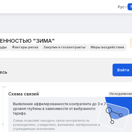
Рус
ВЕННОСТЬЮ "ЗИМА"
уды
Факторы риска
Закупки и госконтракты
Меры воздействия
Войти
есь
Схема связей
Не подключе
Выявление аффилированности контрагента до 3 и 7
уровня глубины в зависимости от выбранного
тарифа.
Схема позволяет находить связи контрагента по
руководителю, учредителю, филиалам, материнским и
учреждаемым компаниям.