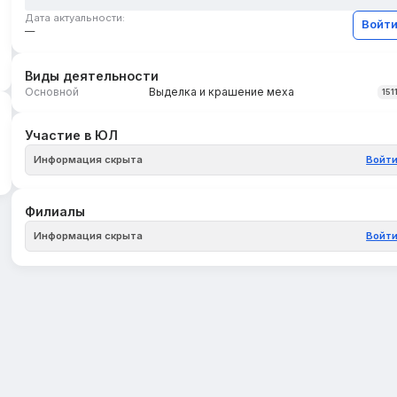
Дата актуальности:
Войт
—
Виды деятельности
Основной
Выделка и крашение меха
151
Участие в ЮЛ
Информация скрыта
Войт
Филиалы
Информация скрыта
Войт