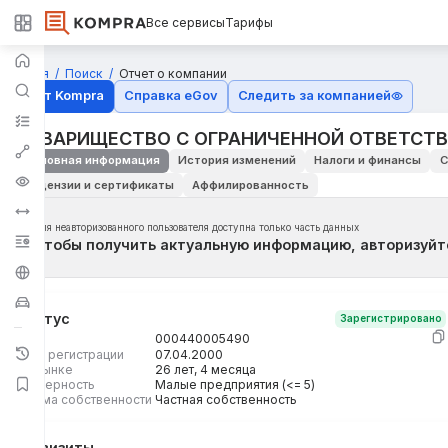
Все сервисы
Тарифы
Главная
Поиск
Отчет о компании
Отчёт Kompra
Справка eGov
Следить за компанией
ТОВАРИЩЕСТВО С ОГРАНИЧЕННОЙ ОТВЕТСТ
Основная информация
История изменений
Налоги и финансы
С
Лицензии и сертификаты
Аффилированность
Для неавторизованного пользователя доступна только часть данных
Чтобы получить актуальную информацию, авторизуйт
Статус
Зарегистрировано
БИН
000440005490
Дата регистрации
07.04.2000
На рынке
26 лет, 4 месяца
Размерность
Малые предприятия (<= 5)
Форма собственности
Частная собственность
Реквизиты