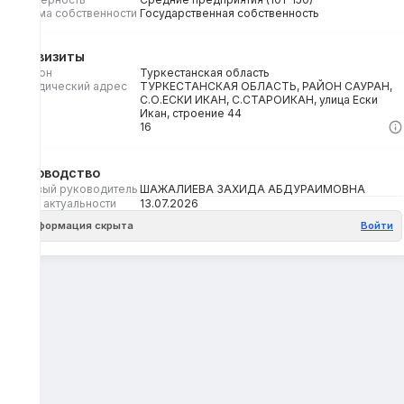
Форма собственности
Государственная собственность
Реквизиты
Регион
Туркестанская область
Юридический адрес
ТУРКЕСТАНСКАЯ ОБЛАСТЬ, РАЙОН САУРАН,
С.О.ЕСКИ ИКАН, С.СТАРОИКАН, улица Ески
Икан, строение 44
Кбе
16
Руководство
Первый руководитель
ШАЖАЛИЕВА ЗАХИДА АБДУРАИМОВНА
Дата актуальности
13.07.2026
Информация скрыта
Войти