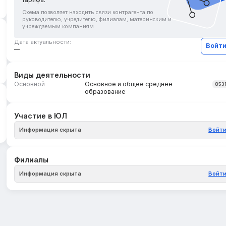
Схема позволяет находить связи контрагента по
руководителю, учредителю, филиалам, материнским и
учреждаемым компаниям.
Дата актуальности:
Войт
—
Виды деятельности
Основной
Основное и общее среднее
853
образование
Участие в ЮЛ
Информация скрыта
Войт
Филиалы
Информация скрыта
Войт