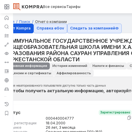
Все сервисы
Тарифы
Главная
Поиск
Отчет о компании
Отчёт Kompra
Справка eGov
Следить за компанией
КОММУНАЛЬНОЕ ГОСУДАРСТВЕННОЕ УЧРЕЖ
"ОБЩЕОБРАЗОВАТЕЛЬНАЯ ШКОЛА ИМЕНИ Х.А
ОБРАЗОВАНИЯ РАЙОНА САУРАН УПРАВЛЕНИЯ
ТУРКЕСТАНСКОЙ ОБЛАСТИ
Основная информация
История изменений
Налоги и финансы
С
Лицензии и сертификаты
Аффилированность
Для неавторизованного пользователя доступна только часть данных
Чтобы получить актуальную информацию, авторизуйт
Статус
Зарегистрировано
БИН
000440004777
Дата регистрации
18.04.2000
На рынке
26 лет, 3 месяца
Размерность
Средние предприятия (101-150)