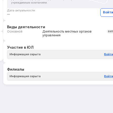
учреждаемым компаниям.
Дата актуальности:
Войт
—
Виды деятельности
Основной
Деятельность местных органов
841
управления
Участие в ЮЛ
Информация скрыта
Войт
Филиалы
Информация скрыта
Войт