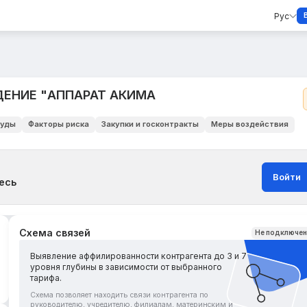
Рус
ЕНИЕ "АППАРАТ АКИМА
уды
Факторы риска
Закупки и госконтракты
Меры воздействия
Войти
есь
Схема связей
Не подключе
Выявление аффилированности контрагента до 3 и 7
уровня глубины в зависимости от выбранного
тарифа.
Схема позволяет находить связи контрагента по
руководителю, учредителю, филиалам, материнским и