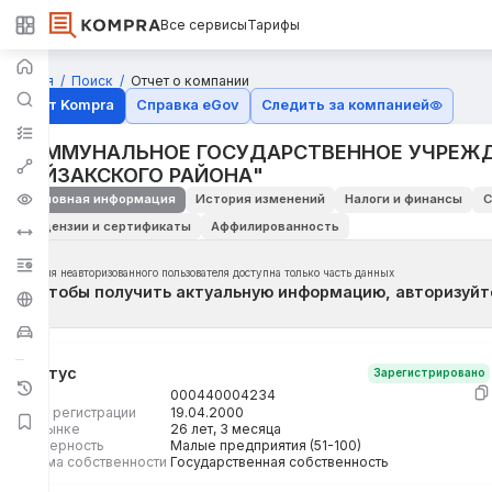
Все сервисы
Тарифы
Главная
Поиск
Отчет о компании
Отчёт Kompra
Справка eGov
Следить за компанией
КОММУНАЛЬНОЕ ГОСУДАРСТВЕННОЕ УЧРЕЖД
БАЙЗАКСКОГО РАЙОНА"
Основная информация
История изменений
Налоги и финансы
С
Лицензии и сертификаты
Аффилированность
Для неавторизованного пользователя доступна только часть данных
Чтобы получить актуальную информацию, авторизуйт
Статус
Зарегистрировано
БИН
000440004234
Дата регистрации
19.04.2000
На рынке
26 лет, 3 месяца
Размерность
Малые предприятия (51-100)
Форма собственности
Государственная собственность