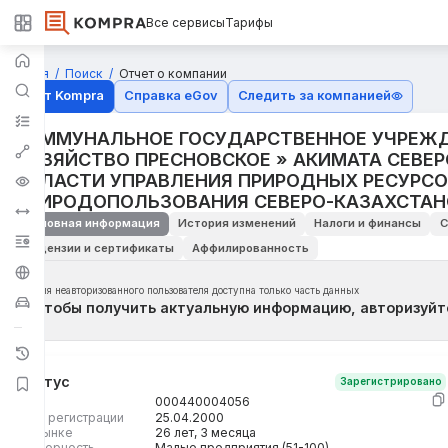
Все сервисы
Тарифы
Главная
Поиск
Отчет о компании
Отчёт Kompra
Справка eGov
Следить за компанией
КОММУНАЛЬНОЕ ГОСУДАРСТВЕННОЕ УЧРЕЖД
ХОЗЯЙСТВО ПРЕСНОВСКОЕ » АКИМАТА СЕВЕ
ОБЛАСТИ УПРАВЛЕНИЯ ПРИРОДНЫХ РЕСУРСО
ПРИРОДОПОЛЬЗОВАНИЯ СЕВЕРО-КАЗАХСТАН
Основная информация
История изменений
Налоги и финансы
С
Лицензии и сертификаты
Аффилированность
Для неавторизованного пользователя доступна только часть данных
Чтобы получить актуальную информацию, авторизуйт
Статус
Зарегистрировано
БИН
000440004056
Дата регистрации
25.04.2000
На рынке
26 лет, 3 месяца
Размерность
Малые предприятия (51-100)