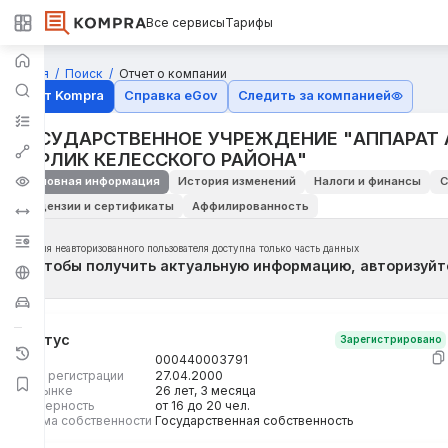
Все сервисы
Тарифы
Главная
Поиск
Отчет о компании
Отчёт Kompra
Справка eGov
Следить за компанией
ГОСУДАРСТВЕННОЕ УЧРЕЖДЕНИЕ "АППАРАТ 
БИРЛИК КЕЛЕССКОГО РАЙОНА"
Основная информация
История изменений
Налоги и финансы
С
Лицензии и сертификаты
Аффилированность
Для неавторизованного пользователя доступна только часть данных
Чтобы получить актуальную информацию, авторизуйт
Статус
Зарегистрировано
БИН
000440003791
Дата регистрации
27.04.2000
На рынке
26 лет, 3 месяца
Размерность
от 16 до 20 чел.
Форма собственности
Государственная собственность