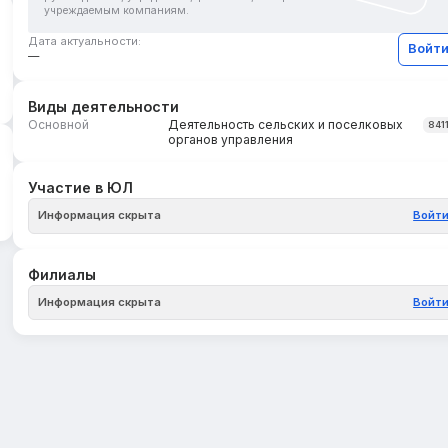
учреждаемым компаниям.
Дата актуальности:
Войт
—
Виды деятельности
Основной
Деятельность сельских и поселковых
841
органов управления
Участие в ЮЛ
Информация скрыта
Войт
Филиалы
Информация скрыта
Войт