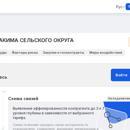
Рус
АКИМА СЕЛЬСКОГО ОКРУГА
уды
Факторы риска
Закупки и госконтракты
Меры воздействия
Войти
есь
Схема связей
Не подключе
Выявление аффилированности контрагента до 3 и 7
уровня глубины в зависимости от выбранного
тарифа.
Схема позволяет находить связи контрагента по
руководителю, учредителю, филиалам, материнским и