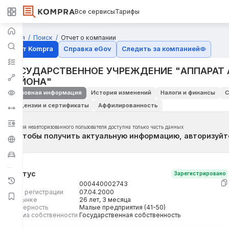
Все сервисы
Тарифы
Главная
Поиск
Отчет о компании
Отчёт Kompra
Справка eGov
Следить за компанией
ГОСУДАРСТВЕННОЕ УЧРЕЖДЕНИЕ "АППАРАТ
РАЙОНА"
Основная информация
История изменений
Налоги и финансы
С
Лицензии и сертификаты
Аффилированность
Для неавторизованного пользователя доступна только часть данных
Чтобы получить актуальную информацию, авторизуйт
Статус
Зарегистрировано
БИН
000440002743
Дата регистрации
07.04.2000
На рынке
26 лет, 3 месяца
Размерность
Малые предприятия (41-50)
Форма собственности
Государственная собственность