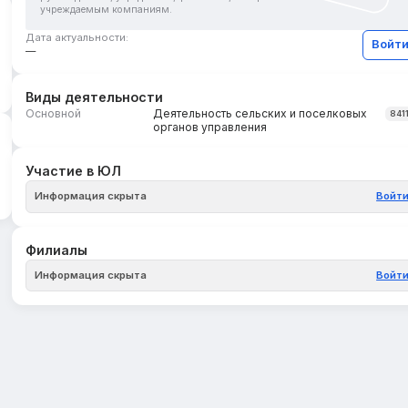
учреждаемым компаниям.
Дата актуальности:
Войт
—
Виды деятельности
Основной
Деятельность сельских и поселковых
841
органов управления
Участие в ЮЛ
Информация скрыта
Войт
Филиалы
Информация скрыта
Войт