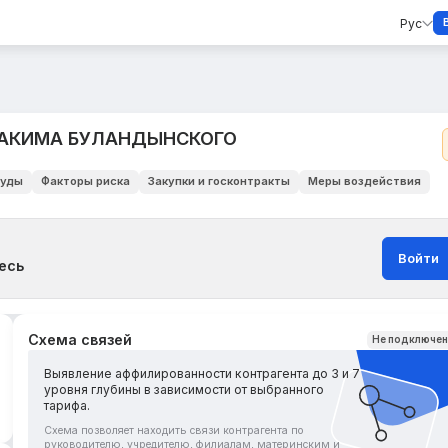
Рус
 АКИМА БУЛАНДЫНСКОГО
уды
Факторы риска
Закупки и госконтракты
Меры воздействия
Войти
есь
Схема связей
Не подключе
Выявление аффилированности контрагента до 3 и 7
уровня глубины в зависимости от выбранного
тарифа.
Схема позволяет находить связи контрагента по
руководителю, учредителю, филиалам, материнским и