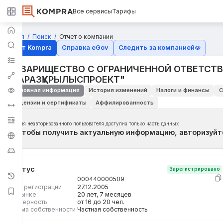
Все сервисы
Тарифы
Главная
Поиск
Отчет о компании
Отчёт Kompra
Справка eGov
Следить за компанией
ТОВАРИЩЕСТВО С ОГРАНИЧЕННОЙ ОТВЕТСТ
"ТАРАЗҚҰРЫЛЫСПРОЕКТ"
Основная информация
История изменений
Налоги и финансы
С
Лицензии и сертификаты
Аффилированность
Для неавторизованного пользователя доступна только часть данных
Чтобы получить актуальную информацию, авторизуйт
Статус
Зарегистрировано
БИН
000440000509
Дата регистрации
27.12.2005
На рынке
20 лет, 7 месяцев
Размерность
от 16 до 20 чел.
Форма собственности
Частная собственность