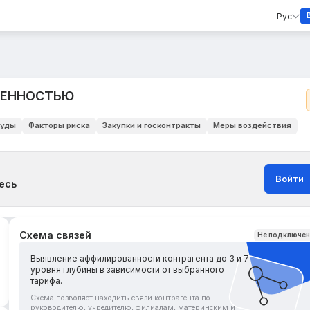
Рус
ВЕННОСТЬЮ
уды
Факторы риска
Закупки и госконтракты
Меры воздействия
Войти
есь
Схема связей
Не подключе
Выявление аффилированности контрагента до 3 и 7
уровня глубины в зависимости от выбранного
тарифа.
Схема позволяет находить связи контрагента по
руководителю, учредителю, филиалам, материнским и